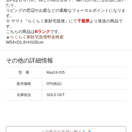
たり、
リビングの窓辺やお庭などの素敵なフォーカルポイントになりま
す。
※ ヤマト『らくらく家財宅急便』にて
千葉県
より発送の商品で
す。
こちらの商品は
Bランク
です。
▲らくらく家財宅急便料金検索
W54×D1.8×H105cm
その他の詳細情報
型 番
May24-035
販売価格
0円(税込)
在庫状況
SOLD OUT
この商品を友達に教える