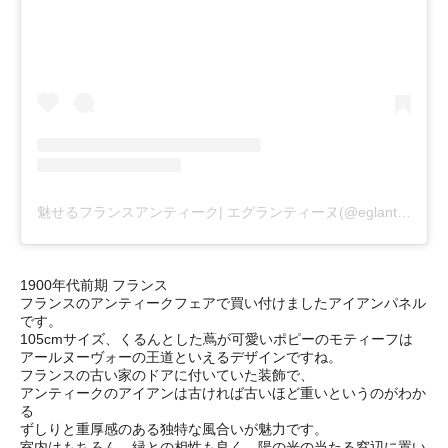
魅せるフランスアンティーク| エグランティーヌ(@eglantyne_rose)がシェアした投稿
1900年代前期 フランス
フランスのアンティークフェアで買い付けましたアイアンパネル
です。
105cmサイズ、くるんとした蔦が可愛いポピーのモティーフは
アールヌーヴォーの王道といえるデザインですね。
フランスの古い家のドアに付いていた装飾で、
アンティークのアイアンは古ければ古いほど重いというのがわか
る
ずしりと重厚感のある独特な風合いが魅力です。
室内はもちろん、緑との相性も良く、陽の光の当たる窓辺に置い