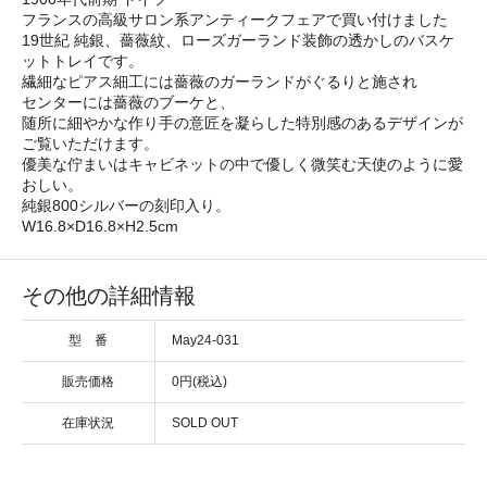
フランスの高級サロン系アンティークフェアで買い付けました
19世紀 純銀、薔薇紋、ローズガーランド装飾の透かしのバスケ
ットトレイです。
繊細なピアス細工には薔薇のガーランドがぐるりと施され
センターには薔薇のブーケと、
随所に細やかな作り手の意匠を凝らした特別感のあるデザインが
ご覧いただけます。
優美な佇まいはキャビネットの中で優しく微笑む天使のように愛
おしい。
純銀800シルバーの刻印入り。
W16.8×D16.8×H2.5cm
その他の詳細情報
型 番
May24-031
販売価格
0円(税込)
在庫状況
SOLD OUT