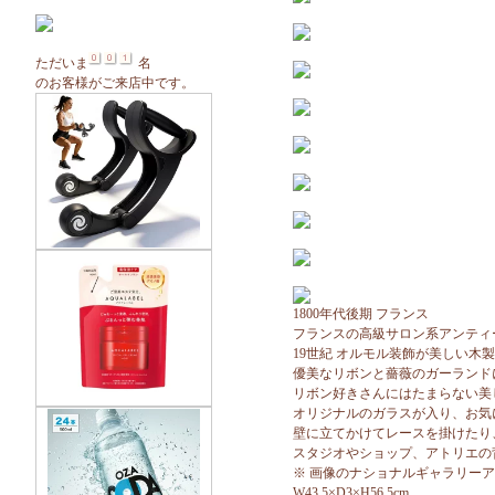
ただいま
名
のお客様がご来店中です。
1800年代後期 フランス
フランスの高級サロン系アンティ
19世紀 オルモル装飾が美しい木
優美なリボンと薔薇のガーランド
リボン好きさんにはたまらない美
オリジナルのガラスが入り、お気
壁に立てかけてレースを掛けたり
スタジオやショップ、アトリエの
※ 画像のナショナルギャラリー
W43.5×D3×H56.5cm