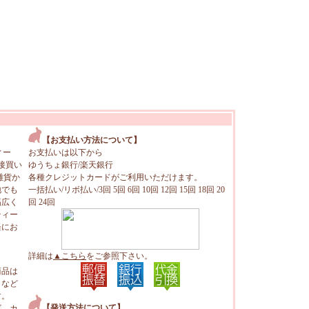
【お支払い方法について】
ィー
お支払いは以下から
接買い
ゆうちょ銀行/楽天銀行
雑貨か
各種クレジットカードがご利用いただけます。
地でも
一括払い/リボ払い/3回 5回 6回 10回 12回 15回 18回 20
幅広く
回 24回
ティー
軽にお
詳細は
▲こちら
をご参照下さい。
商品は
トなど
す。
【発送方法について】
ビ、カ