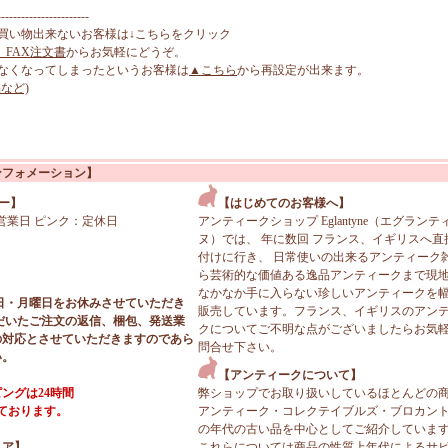
-----------------------
買い物出来ないお客様は↓こちらをクリック
、FAX注文書
からお気軽にどうぞ。
なくなってしまったというお客様は
▲こちら
から再設定が出来ます。
など)
ンフォメーション】
ー】
【はじめてのお客様へ】
営業日 ピンク：定休日
アンティークショップ Eglantyne（エグランテ
ヌ）では、 年に数回 フランス、イギリスへ直
付けに行き、 日常使いの出来るアンティーク
ら芸術的な価値ある逸品アンティークまで現
なかなか手に入らない珍しいアンティークを
日・月曜日をお休みさせていただき
販売しています。フランス、イギリスのアン
だいたご注文の返信、梱包、発送業
クについてご不明な点がございましたらお気
の対応とさせていただきますのであら
問合せ下さい。
い。
【アンティークについて】
ングは24時間
弊ショップでお取り扱いしているほとんどの
っております。
アンティーク・コレクテイブルズ・ブロカン
の年代の古い品を中心としてご紹介していま
ィア】
これらについては商品の性質上年代によるサ