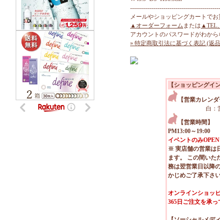
---------------------------------------------
メールやショッピングカートでお
▲オーダーフォーム
または
▲TEL
アカウントのパスワードがわから
» 特定商取引法に基づく表記 (返品
【ショッピングイ
【営業カレンダ
白：
【営業時間】
PM13:00～19:00
イベントのみOPEN
※ 実店舗の営業は
ます。 この間いた
務は翌営業日以降
かじめご了承下さ
オンラインショッピ
365日ご注文を承
【ソーシャルメデ