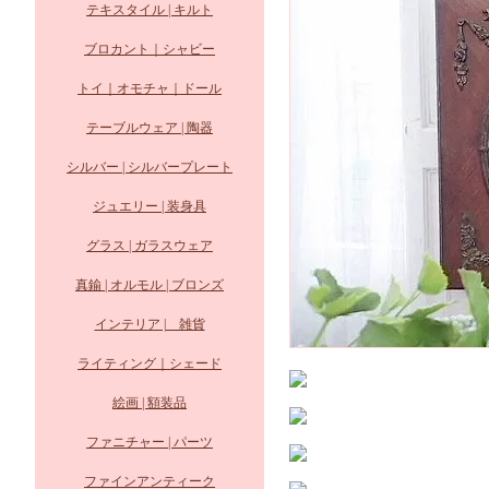
テキスタイル | キルト
ブロカント｜シャビー
トイ｜オモチャ｜ドール
テーブルウェア | 陶器
シルバー | シルバープレート
ジュエリー | 装身具
グラス | ガラスウェア
真鍮 | オルモル | ブロンズ
インテリア | 雑貨
ライティング｜シェード
絵画 | 額装品
ファニチャー | パーツ
ファインアンティーク