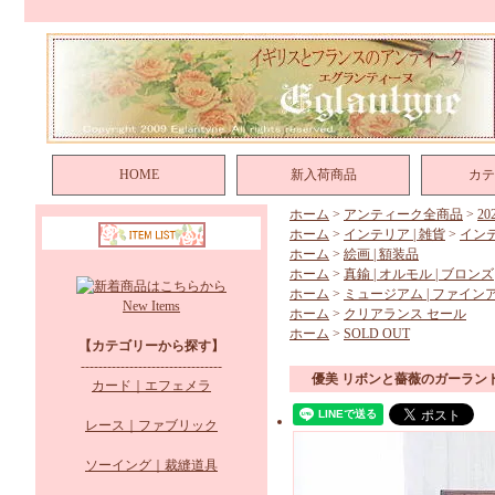
HOME
新入荷商品
カテ
ホーム
>
アンティーク全商品
>
2
ホーム
>
インテリア | 雑貨
>
イン
ホーム
>
絵画 | 額装品
ホーム
>
真鍮 | オルモル | ブロンズ
ホーム
>
ミュージアム | ファイン
New Items
ホーム
>
クリアランス セール
ホーム
>
SOLD OUT
【カテゴリーから探す】
--------------------------------
優美 リボンと薔薇のガーラン
カード｜エフェメラ
レース｜ファブリック
ソーイング｜裁縫道具