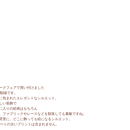
ークフェアで買い付けました
製額縁です。
に包まれたエレガントなシルエット。
しい装飾で
に入りの絵画はもちろん
、ファブリックやレースなどを額装しても素敵ですね。
背景に、どこに飾っても絵になるシルエット。
アートの古いプリントは含まれません。