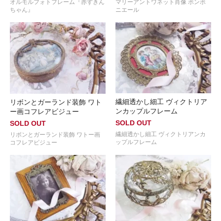
オルモルフォトフレーム『赤ずきん
マリーアントワネット肖像 ボンボ
ちゃん』
ニエール
繊細透かし細工 ヴィクトリア
リボンとガーランド装飾 ワト
ンカップルフレーム
ー画コフレアビジュー
SOLD OUT
SOLD OUT
繊細透かし細工 ヴィクトリアンカ
リボンとガーランド装飾 ワトー画
ップルフレーム
コフレアビジュー