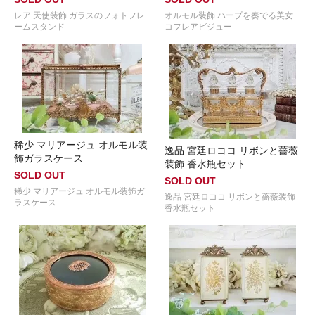
レア 天使装飾 ガラスのフォトフレ
オルモル装飾 ハープを奏でる美女
ームスタンド
コフレアビジュー
稀少 マリアージュ オルモル装
逸品 宮廷ロココ リボンと薔薇
飾ガラスケース
装飾 香水瓶セット
SOLD OUT
SOLD OUT
稀少 マリアージュ オルモル装飾ガ
逸品 宮廷ロココ リボンと薔薇装飾
ラスケース
香水瓶セット