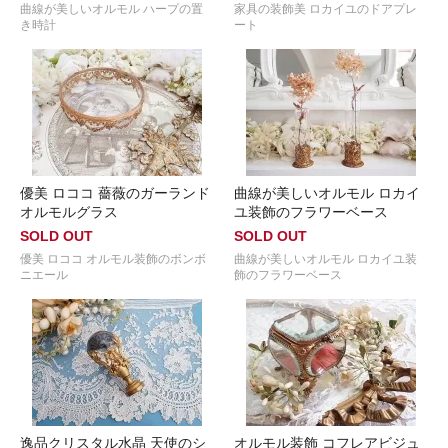
曲線が美しいオルモル ハープの置
家具の装飾美 ロカイユのドアプレ
き時計
ート
優美 ロココ 薔薇のガーランド
曲線が美しいオルモル ロカイ
オルモルグラス
ユ装飾のフラワーベース
SOLD OUT
SOLD OUT
優美 ロココ オルモル装飾のボンボ
曲線が美しいオルモル ロカイユ装
ニエール
飾のフラワーベース
逸品クリスタル水晶 天使のシ
オルモル装飾 コフレアビジュ