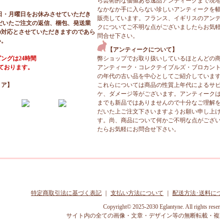
ら芸術的な価値ある逸品アンティークまで現
なかなか手に入らない珍しいアンティークを
日・月曜日をお休みさせていただき
販売しています。フランス、イギリスのアン
だいたご注文の返信、梱包、発送業
クについてご不明な点がございましたらお気
の対応とさせていただきますのであら
問合せ下さい。
い。
【アンティークについて】
ングは24時間
弊ショップでお取り扱いしているほとんどの
っております。
アンティーク・コレクテイブルズ・ブロカン
の年代の古い品を中心としてご紹介していま
ィア】
これらについては商品の性質上年代によるサ
ケ、ダメージ等がございます。アンティーク
までも新品ではありませんので十分なご理解
だいた上ご注文下さいますようお願い申し上
す。尚、商品について何かご不明な点がござ
たらお気軽にお問合せ下さい。
特定商取引法に基づく表記
｜
支払い方法について
｜
配送方法･送料に
Copyright© 2025-2030 Eglantyne. All rights rese
サイト内の全ての画像・文章・デザイン等の無断転載・複