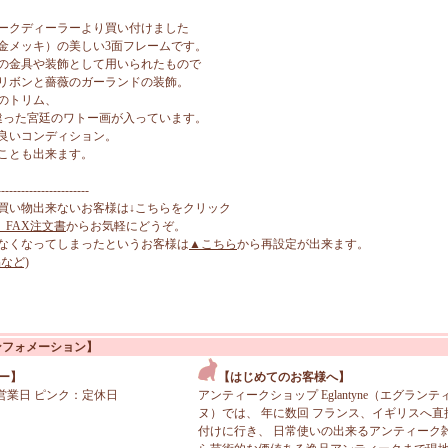
ークディーラーより買い付けました
金メッキ）の美しい3面フレームです。
の金具や装飾として用いられたもので
リボンと薔薇のガーランドの装飾。
のトリム、
違った宮廷のワトー画が入っています。
良いコンディション。
ことも出来ます。
-----------------------
買い物出来ないお客様は↓こちらをクリック
、FAX注文書
からお気軽にどうぞ。
なくなってしまったというお客様は
▲こちら
から再設定が出来ます。
など)
ンフォメーション】
ー】
【はじめてのお客様へ】
営業日 ピンク：定休日
アンティークショップ Eglantyne（エグランテ
ヌ）では、 年に数回 フランス、イギリスへ直
付けに行き、 日常使いの出来るアンティーク