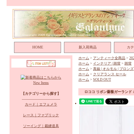
HOME
新入荷商品
カテ
ホーム
>
アンティーク全商品
>
2
ホーム
>
インテリア | 雑貨
>
雑貨
ホーム
>
真鍮 | オルモル | ブロンズ
ホーム
>
クリアランス セール
ホーム
>
SOLD OUT
New Items
ロココ リボン薔薇ガーランド 
【カテゴリーから探す】
--------------------------------
カード｜エフェメラ
レース｜ファブリック
ソーイング｜裁縫道具