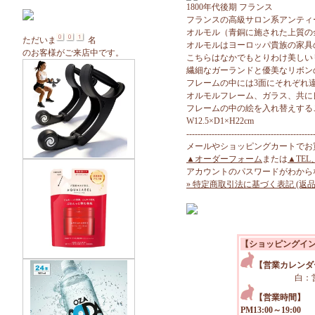
1800年代後期 フランス
フランスの高級サロン系アンティ
オルモル（青銅に施された上質の
ただいま
名
オルモルはヨーロッパ貴族の家具
のお客様がご来店中です。
こちらはなかでもとりわけ美しい
繊細なガーランドと優美なリボン
フレームの中には3面にそれぞれ
オルモルフレーム、ガラス、共に
フレームの中の絵を入れ替えする
W12.5×D1×H22cm
---------------------------------------------
メールやショッピングカートでお
▲オーダーフォーム
または
▲TEL
アカウントのパスワードがわから
» 特定商取引法に基づく表記 (返品
【ショッピングイ
【営業カレンダ
白：
【営業時間】
PM13:00～19:00