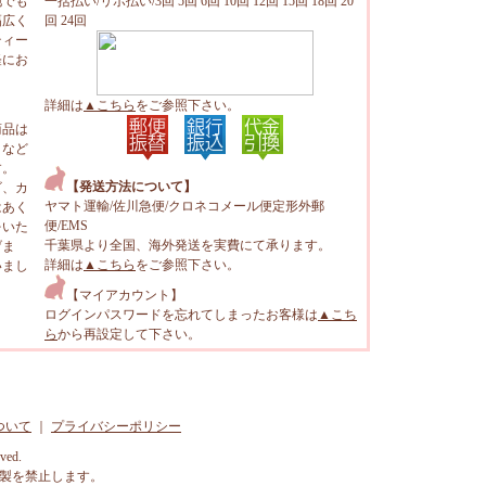
地でも
一括払い/リボ払い/3回 5回 6回 10回 12回 15回 18回 20
幅広く
回 24回
ティー
軽にお
詳細は
▲こちら
をご参照下さい。
商品は
トなど
す。
【発送方法について】
ビ、カ
ヤマト運輸/佐川急便/クロネコメール便定形外郵
はあく
便/EMS
をいた
千葉県より全国、海外発送を実費にて承ります。
げま
詳細は
▲こちら
をご参照下さい。
いまし
【マイアカウント】
ログインパスワードを忘れてしまったお客様は
▲こち
ら
から再設定して下さい。
ついて
｜
プライバシーポリシー
rved.
製を禁止します。