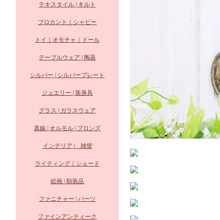
テキスタイル | キルト
ブロカント｜シャビー
トイ｜オモチャ｜ドール
テーブルウェア | 陶器
シルバー | シルバープレート
ジュエリー | 装身具
グラス | ガラスウェア
真鍮 | オルモル | ブロンズ
インテリア | 雑貨
ライティング｜シェード
絵画 | 額装品
ファニチャー | パーツ
ファインアンティーク