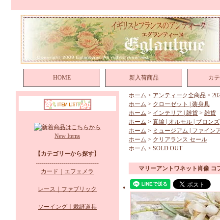
HOME
新入荷商品
カテ
ホーム
>
アンティーク全商品
>
2
ホーム
>
クローゼット | 装身具
ホーム
>
インテリア | 雑貨
>
雑貨
ホーム
>
真鍮 | オルモル | ブロンズ
ホーム
>
ミュージアム | ファイン
New Items
ホーム
>
クリアランス セール
ホーム
>
SOLD OUT
【カテゴリーから探す】
--------------------------------
マリーアントワネット肖像 コ
カード｜エフェメラ
レース｜ファブリック
ソーイング｜裁縫道具