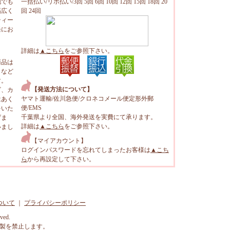
地でも
一括払い/リボ払い/3回 5回 6回 10回 12回 15回 18回 20
幅広く
回 24回
ティー
軽にお
詳細は
▲こちら
をご参照下さい。
商品は
トなど
す。
【発送方法について】
ビ、カ
ヤマト運輸/佐川急便/クロネコメール便定形外郵
はあく
便/EMS
をいた
千葉県より全国、海外発送を実費にて承ります。
げま
詳細は
▲こちら
をご参照下さい。
いまし
【マイアカウント】
ログインパスワードを忘れてしまったお客様は
▲こち
ら
から再設定して下さい。
ついて
｜
プライバシーポリシー
rved.
製を禁止します。