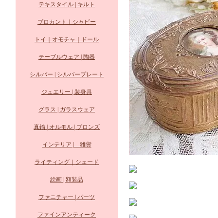
テキスタイル | キルト
ブロカント｜シャビー
トイ｜オモチャ｜ドール
テーブルウェア | 陶器
シルバー | シルバープレート
ジュエリー | 装身具
グラス | ガラスウェア
真鍮 | オルモル | ブロンズ
インテリア | 雑貨
ライティング｜シェード
絵画 | 額装品
ファニチャー | パーツ
ファインアンティーク