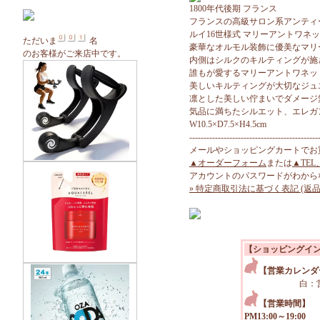
1800年代後期 フランス
フランスの高級サロン系アンティ
ルイ16世様式 マリーアントワネ
ただいま
名
豪華なオルモル装飾に優美なマリ
のお客様がご来店中です。
内側はシルクのキルティングが施
誰もが愛するマリーアントワネッ
美しいキルティングが大切なジュ
凛とした美しい佇まいでダメージ
気品に満ちたシルエット、エレガ
W10.5×D7.5×H4.5cm
---------------------------------------------
メールやショッピングカートでお
▲オーダーフォーム
または
▲TEL
アカウントのパスワードがわから
» 特定商取引法に基づく表記 (返品
【ショッピングイ
【営業カレンダ
白：
【営業時間】
PM13:00～19:00