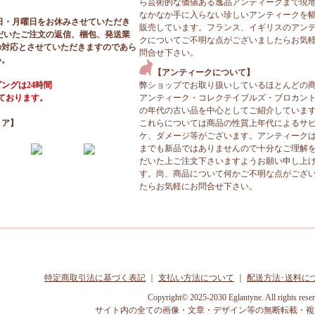
ら芸術的な価値ある逸品アンティークまで現
なかなか手に入らない珍しいアンティークを
日・月曜日をお休みさせていただき
販売しています。フランス、イギリスのアン
だいたご注文の返信、梱包、発送業
クについてご不明な点がございましたらお気
の対応とさせていただきますのであら
問合せ下さい。
い。
【アンティークについて】
ングは24時間
弊ショップでお取り扱いしているほとんどの
っております。
アンティーク・コレクテイブルズ・ブロカン
の年代の古い品を中心としてご紹介していま
ィア】
これらについては商品の性質上年代によるサ
ケ、ダメージ等がございます。アンティーク
までも新品ではありませんので十分なご理解
だいた上ご注文下さいますようお願い申し上
す。尚、商品について何かご不明な点がござ
たらお気軽にお問合せ下さい。
特定商取引法に基づく表記
｜
支払い方法について
｜
配送方法･送料に
Copyright© 2025-2030 Eglantyne. All rights rese
サイト内の全ての画像・文章・デザイン等の無断転載・複