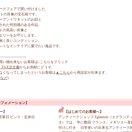
ークフェアで買い付けました
ットの肖像の宝石箱です。
ーアントワネットのお顔と
された特別感のある作品。
トの気高い肖像と
エリーをお守りします。
無く良いコンディション。
ントなインテリアに愛でたい逸品です。
-----------------------
買い物出来ないお客様は↓こちらをクリック
、FAX注文書
からお気軽にどうぞ。
なくなってしまったというお客様は
▲こちら
から再設定が出来ます。
など)
ンフォメーション】
ー】
【はじめてのお客様へ】
営業日 ピンク：定休日
アンティークショップ Eglantyne（エグランテ
ヌ）では、 年に数回 フランス、イギリスへ直
付けに行き、 日常使いの出来るアンティーク