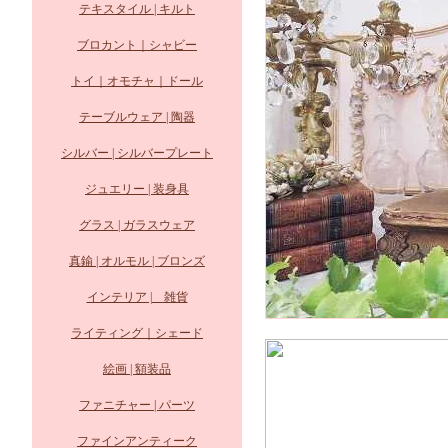
テキスタイル | キルト
ブロカント｜シャビー
トイ｜オモチャ｜ドール
テーブルウェア | 陶器
シルバー | シルバープレート
ジュエリー | 装身具
グラス | ガラスウェア
真鍮 | オルモル | ブロンズ
インテリア | 雑貨
ライティング｜シェード
絵画 | 額装品
ファニチャー | パーツ
ファインアンティーク