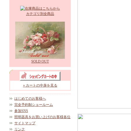
カテゴリ別全商品
SOLD OUT
» カートの中身を見る
はじめてのお客様へ
完全予約制ショールーム
参加SNS
照明器具をお買い上げのお客様各位
サイトマップ
リンク