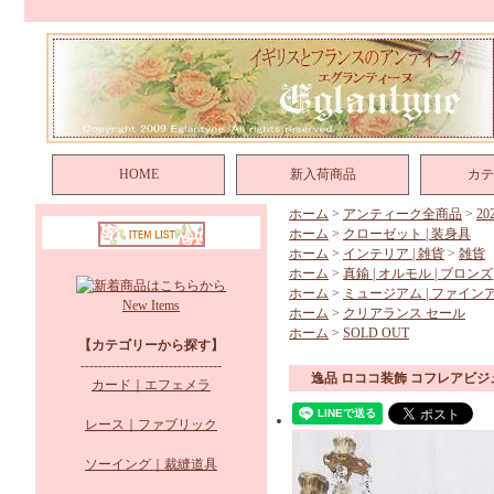
HOME
新入荷商品
カテ
ホーム
>
アンティーク全商品
>
2
ホーム
>
クローゼット | 装身具
ホーム
>
インテリア | 雑貨
>
雑貨
ホーム
>
真鍮 | オルモル | ブロンズ
ホーム
>
ミュージアム | ファイン
New Items
ホーム
>
クリアランス セール
ホーム
>
SOLD OUT
【カテゴリーから探す】
--------------------------------
逸品 ロココ装飾 コフレアビジ
カード｜エフェメラ
レース｜ファブリック
ソーイング｜裁縫道具