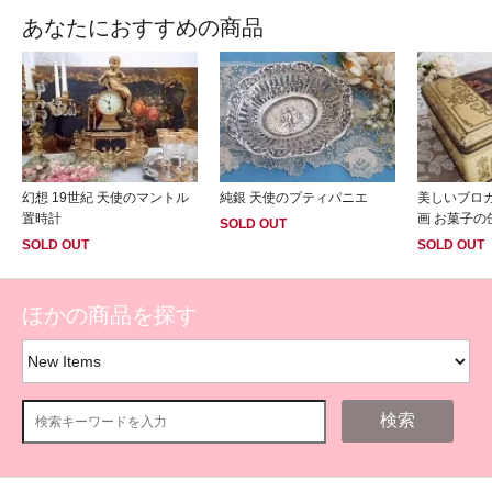
あなたにおすすめの商品
幻想 19世紀 天使のマントル
純銀 天使のプティパニエ
美しいブロ
置時計
画 お菓子の
SOLD OUT
SOLD OUT
SOLD OUT
ほかの商品を探す
検索