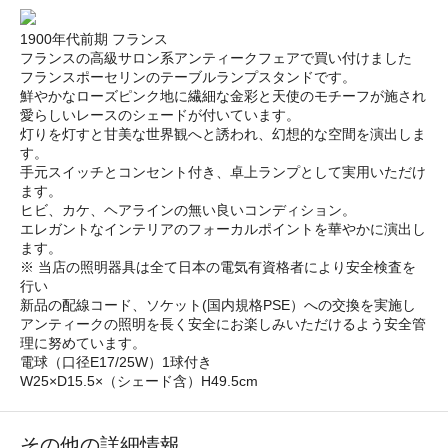
1900年代前期 フランス
フランスの高級サロン系アンティークフェアで買い付けました
フランスポーセリンのテーブルランプスタンドです。
鮮やかなローズピンク地に繊細な金彩と天使のモチーフが施され
愛らしいレースのシェードが付いています。
灯りを灯すと甘美な世界観へと誘われ、幻想的な空間を演出しま
す。
手元スイッチとコンセント付き、卓上ランプとして実用いただけ
ます。
ヒビ、カケ、ヘアラインの無い良いコンディション。
エレガントなインテリアのフォーカルポイントを華やかに演出し
ます。
※ 当店の照明器具は全て日本の電気有資格者により安全検査を
行い
新品の配線コード、ソケット(国内規格PSE）への交換を実施し
アンティークの照明を長く安全にお楽しみいただけるよう安全管
理に努めています。
電球（口径E17/25W）1球付き
W25×D15.5×（シェード含）H49.5cm
その他の詳細情報