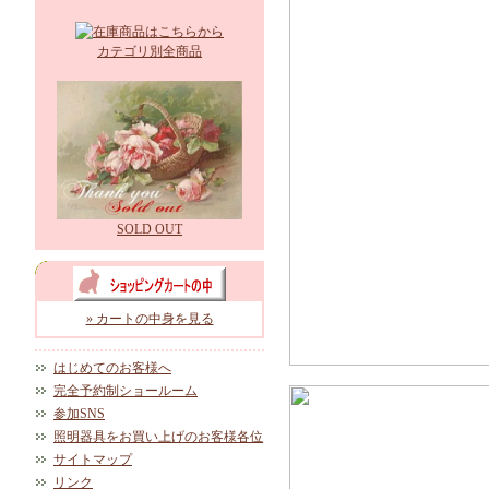
カテゴリ別全商品
SOLD OUT
» カートの中身を見る
はじめてのお客様へ
完全予約制ショールーム
参加SNS
照明器具をお買い上げのお客様各位
サイトマップ
リンク