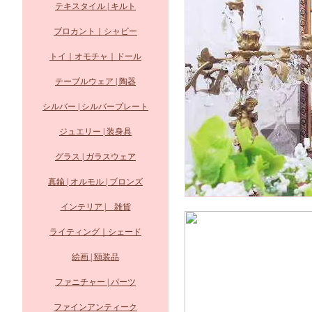
テキスタイル | キルト
ブロカント｜シャビー
トイ｜オモチャ｜ドール
テーブルウェア | 陶器
シルバー | シルバープレート
ジュエリー | 装身具
グラス | ガラスウェア
真鍮 | オルモル | ブロンズ
インテリア | 雑貨
ライティング｜シェード
絵画 | 額装品
ファニチャー | パーツ
ファインアンティーク