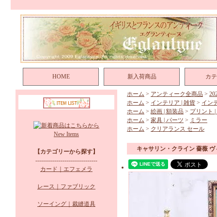
HOME
新入荷商品
カテ
ホーム
>
アンティーク全商品
>
2
ホーム
>
インテリア | 雑貨
>
イン
ホーム
>
絵画 | 額装品
>
プリント |
ホーム
>
家具 | パーツ
>
ミラー
ホーム
>
クリアランス セール
New Items
キャサリン・クライン 薔薇 
【カテゴリーから探す】
--------------------------------
カード｜エフェメラ
レース｜ファブリック
ソーイング｜裁縫道具