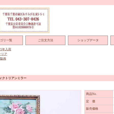
ゴリ一覧
ご注文方法
ショップデータ
021年入荷
テリア
 版画
ヴィクトリアンミラー
商品No.
定 価
販売価格