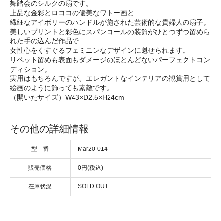
舞踏会のシルクの扇です。
上品な金彩とロココの優美なワトー画と
繊細なアイボリーのハンドルが施された芸術的な貴婦人の扇子。
美しいプリントと彩色にスパンコールの装飾がひとつずつ留めら
れた手の込んだ作品で
女性心をくすぐるフェミニンなデザインに魅せられます。
リペット留めも表面もダメージのほとんどないパーフェクトコン
ディション。
実用はもちろんですが、エレガントなインテリアの観賞用として
絵画のように飾っても素敵です。
（開いたサイズ）W43×D2.5×H24cm
その他の詳細情報
型 番
Mar20-014
販売価格
0円(税込)
在庫状況
SOLD OUT