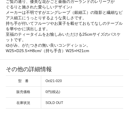
ご覧の通り、優美な花かごと薔薇のガーランドのレリーフが
ぐるりと施された愛らしいデザイン♪
メーカーは不明ですがエングレーブ（銀細工）の陰影と繊細なピ
アス細工にうっとりするような美しさです。
持ち手が付いてフルーツやお菓子を載せておもてなしのテーブル
を華やかに演出します。
至福のティータイムをお愉しみいただける25cmサイズのバスケ
ットです。
ゆがみ、がたつきの無い良いコンディション。
W25×D25.5×H8cm/（持ち手含）W25×H21cm
その他の詳細情報
型 番
Oct21-020
販売価格
0円(税込)
在庫状況
SOLD OUT