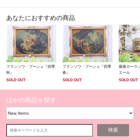
あなたにおすすめの商品
フランソワ・ブーシェ『四季
フランソワ・ブーシェ『四季
薔薇ガーラ
秋』
春』
エール
SOLD OUT
SOLD OUT
SOLD OUT
ほかの商品を探す
検索