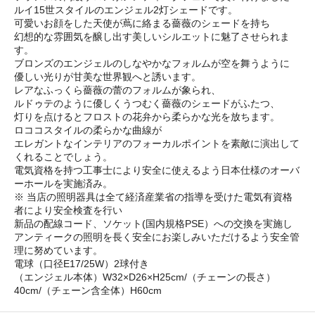
ルイ15世スタイルのエンジェル2灯シェードです。
可愛いお顔をした天使が蔦に絡まる薔薇のシェードを持ち
幻想的な雰囲気を醸し出す美しいシルエットに魅了させられま
す。
ブロンズのエンジェルのしなやかなフォルムが空を舞うように
優しい光りが甘美な世界観へと誘います。
レアなふっくら薔薇の蕾のフォルムが象られ、
ルドゥテのように優しくうつむく薔薇のシェードがふたつ、
灯りを点けるとフロストの花弁から柔らかな光を放ちます。
ロココスタイルの柔らかな曲線が
エレガントなインテリアのフォーカルポイントを素敵に演出して
くれることでしょう。
電気資格を持つ工事士により安全に使えるよう日本仕様のオーバ
ーホールを実施済み。
※ 当店の照明器具は全て経済産業省の指導を受けた電気有資格
者により安全検査を行い
新品の配線コード、ソケット(国内規格PSE）への交換を実施し
アンティークの照明を長く安全にお楽しみいただけるよう安全管
理に努めています。
電球（口径E17/25W）2球付き
（エンジェル本体）W32×D26×H25cm/（チェーンの長さ）
40cm/（チェーン含全体）H60cm