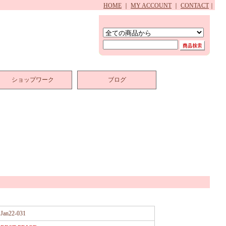
HOME
｜
MY ACCOUNT
｜
CONTACT
｜
ショップワーク
ブログ
Jan22-031