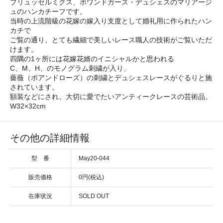
ブリュッセルミクス、ポワンドガーズ・デュシェスのマリアージ
ュのハンカチーフです。
当時の上流階級の花嫁の嫁入り支度として婚礼用に作られたハン
カチで
ご覧の通り、とても繊細で美しいレース職人の技術がご覧いただ
けます。
四隅の1ヶ所には花嫁花婿のイニシャルかと思われる
C、M、H、のモノグラム刺繍が入り、
薔薇（ポアンドローズ）の刺繍とデュシェスレースがぐるりと施
されています。
額装などにされ、大切に愛でたいアンティークレースの芸術品。
W32×32cm
その他の詳細情報
型 番
May20-044
販売価格
0円(税込)
在庫状況
SOLD OUT