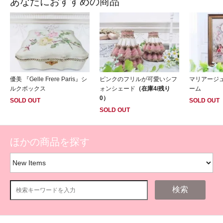
あなたにおすすめの商品
優美 『Gelle Frere Paris』シ
ピンクのフリルが可愛いシフ
マリアージ
ルクボックス
ォンシェード
（在庫4/残り
ーム
0）
SOLD OUT
SOLD OUT
SOLD OUT
ほかの商品を探す
検索