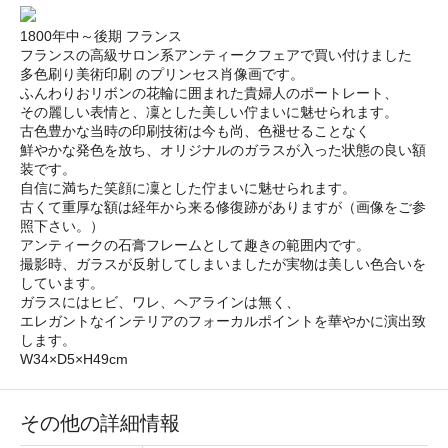
1800年中～後期 フランス
フランスの高級サロン系アンティークフェアで買い付けました
多色刷り美術印刷 のプリンセス肖像画です。
ふんわりおリボンの花輪に囲まれた貴婦人のポートレート、
その麗しい表情と、凜とした美しい佇まいに魅せられます。
古色豊かな当時の印刷技術は今も尚、色褪せることなく
鮮やかな発色を放ち、オリジナルのガラスが入った状態の良い額
装です。
自信に満ちた笑顔に凜とした佇まいに魅せられます。
古くて重厚な額は経年から来る修復跡がありますが（画像をご参
照下さい。）
アンティークの石膏フレームとして趣きの範囲内です。
撮影時、ガラスが反射してしまいましたが実物は美しい色合いを
しています。
ガラスにはヒビ、ワレ、ヘアラインは無く、
エレガントなインテリアのフォーカルポイントを華やかに演出致
します。
W34×D5×H49cm
その他の詳細情報