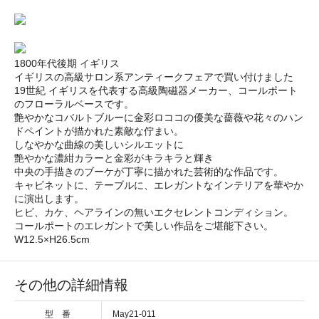
1800年代後期 イギリス
イギリスの高級サロン系アンティークフェアで買い付けました
19世紀 イギリスを代表する高級陶磁器メーカー、コールポート
のフローラルベースです。
艶やかなコバルトブルーに金彩ロココの優美な薔薇や花々のハン
ドペイントが描かれた素敵な佇まい。
しなやかな曲線の美しいシルエットに
艶やかな濃紺カラーと金彩がキラキラと輝き
中央の手描きのブーケが丁寧に描かれた芸術的な作品です。
キャビネットに、テーブルに、エレガントなインテリアを華やか
に演出します。
ヒビ、カケ、ヘアラインの無いエクセレントコンディション。
コールポートのエレガントで美しい作品をご堪能下さい。
W12.5×H26.5cm
その他の詳細情報
型 番
May21-011