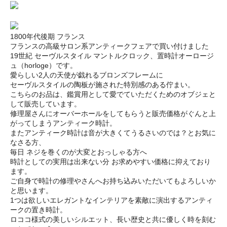
1800年代後期 フランス
フランスの高級サロン系アンティークフェアで買い付けました
19世紀 セーヴルスタイル マントルクロック、置時計オーロージ
ュ（horloge）です。
愛らしい2人の天使が戯れるブロンズフレームに
セーヴルスタイルの陶板が施された特別感のある佇まい。
こちらのお品は、鑑賞用として愛でていただくためのオブジェと
して販売しています。
修理屋さんにオーバーホールをしてもらうと販売価格がぐんと上
がってしまうアンティーク時計。
またアンティーク時計は音が大きくてうるさいのでは？とお気に
なさる方、
毎日 ネジを巻くのが大変とおっしゃる方へ
時計としての実用は出来ない分 お求めやすい価格に抑えており
ます。
ご自身で時計の修理やさんへお持ち込みいただいてもよろしいか
と思います。
1つは欲しいエレガントなインテリアを素敵に演出するアンティ
ークの置き時計。
ロココ様式の美しいシルエット、長い歴史と共に優しく時を刻む