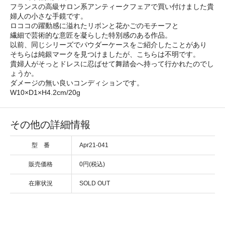
フランスの高級サロン系アンティークフェアで買い付けました貴
婦人の小さな手鏡です。
ロココの躍動感に溢れたリボンと花かごのモチーフと
繊細で芸術的な意匠を凝らした特別感のある作品。
以前、同じシリーズでパウダーケースをご紹介したことがあり
そちらは純銀マークを見つけましたが、こちらは不明です。
貴婦人がそっとドレスに忍ばせて舞踏会へ持って行かれたのでし
ょうか。
ダメージの無い良いコンディションです。
W10×D1×H4.2cm/20g
その他の詳細情報
型 番
Apr21-041
販売価格
0円(税込)
在庫状況
SOLD OUT