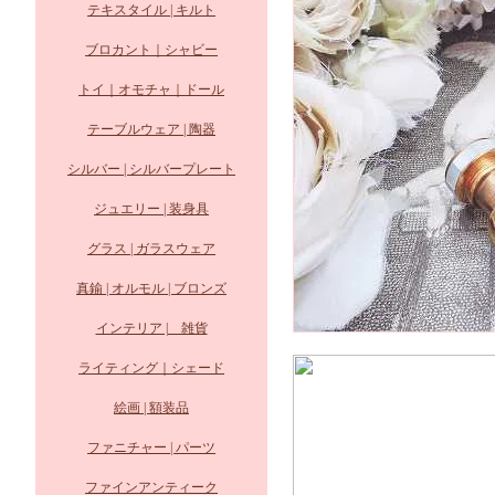
テキスタイル | キルト
ブロカント｜シャビー
トイ｜オモチャ｜ドール
テーブルウェア | 陶器
シルバー | シルバープレート
ジュエリー | 装身具
グラス | ガラスウェア
真鍮 | オルモル | ブロンズ
インテリア | 雑貨
ライティング｜シェード
絵画 | 額装品
ファニチャー | パーツ
ファインアンティーク