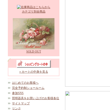
カテゴリ別全商品
SOLD OUT
» カートの中身を見る
はじめてのお客様へ
完全予約制ショールーム
参加SNS
照明器具をお買い上げのお客様各位
サイトマップ
リンク