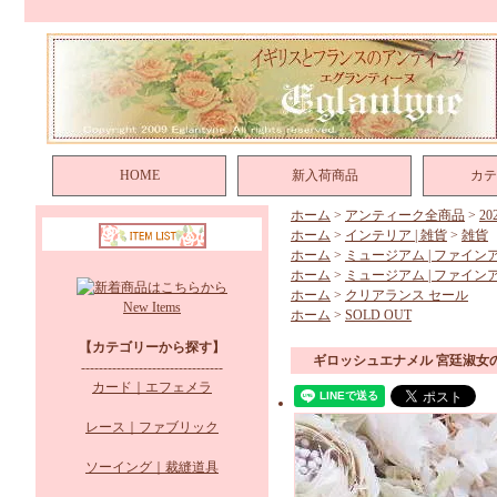
HOME
新入荷商品
カテ
ホーム
>
アンティーク全商品
>
2
ホーム
>
インテリア | 雑貨
>
雑貨
ホーム
>
ミュージアム | ファイン
ホーム
>
ミュージアム | ファイン
ホーム
>
クリアランス セール
New Items
ホーム
>
SOLD OUT
【カテゴリーから探す】
ギロッシュエナメル 宮廷淑女
--------------------------------
カード｜エフェメラ
レース｜ファブリック
ソーイング｜裁縫道具