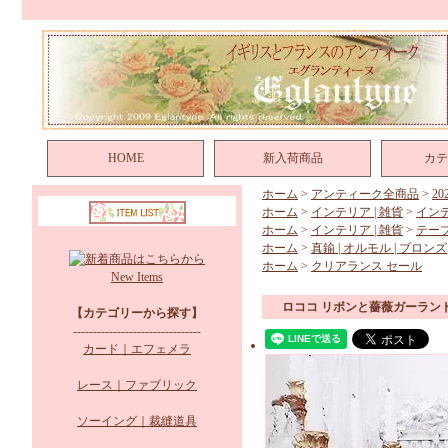
HOME
新入荷商品
カテ
ホーム
>
アンティーク全商品
>
2
ホーム
>
インテリア | 雑貨
>
イン
ホーム
>
インテリア | 雑貨
>
テー
ホーム
>
真鍮 | オルモル | ブロンズ
ホーム
>
クリアランス セール
New Items
ロココ リボンと薔薇ガーラン
【カテゴリーから探す】
--------------------------------
カード｜エフェメラ
レース｜ファブリック
ソーイング｜裁縫道具