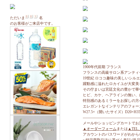
ただいま
名
のお客様がご来店中です。
1900年代前期 フランス
フランスの高級サロン系アンティ
19世紀 ロココ趣味の美しいシル
躍動感に溢れたロカイユが大変美
その佇まいは宮廷文化の豊かで華
ヒビ、カケ、ヘアラインの無い、
特別感のあるミラーをお探しの方
エレガントなインテリアのフォー
W27.5×（開いたサイズ）D20×H35
---------------------------------------------
メールやショッピングカートでお
▲オーダーフォーム
または
▲TEL
アカウントのパスワードがわから