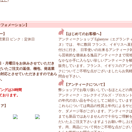
など)
ンフォメーション】
ー】
【はじめてのお客様へ】
営業日 ピンク：定休日
アンティークショップ Eglantyne（エグランテ
ヌ）では、 年に数回 フランス、イギリスへ直
付けに行き、 日常使いの出来るアンティーク
ら芸術的な価値ある逸品アンティークまで現
なかなか手に入らない珍しいアンティークを
日・月曜日をお休みさせていただき
販売しています。フランス、イギリスのアン
だいたご注文の返信、梱包、発送業
クについてご不明な点がございましたらお気
の対応とさせていただきますのであら
問合せ下さい。
い。
【アンティークについて】
ングは24時間
弊ショップでお取り扱いしているほとんどの
っております。
アンティーク・コレクテイブルズ・ブロカン
の年代の古い品を中心としてご紹介していま
ィア】
これらについては商品の性質上年代によるサ
ケ、ダメージ等がございます。アンティーク
までも新品ではありませんので十分なご理解
だいた上ご注文下さいますようお願い申し上
す。尚、商品について何かご不明な点がござ