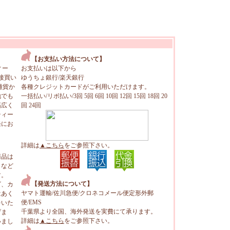
【お支払い方法について】
ィー
お支払いは以下から
接買い
ゆうちょ銀行/楽天銀行
雑貨か
各種クレジットカードがご利用いただけます。
地でも
一括払い/リボ払い/3回 5回 6回 10回 12回 15回 18回 20
幅広く
回 24回
ティー
軽にお
詳細は
▲こちら
をご参照下さい。
商品は
トなど
す。
【発送方法について】
ビ、カ
ヤマト運輸/佐川急便/クロネコメール便定形外郵
はあく
便/EMS
をいた
千葉県より全国、海外発送を実費にて承ります。
げま
詳細は
▲こちら
をご参照下さい。
いまし