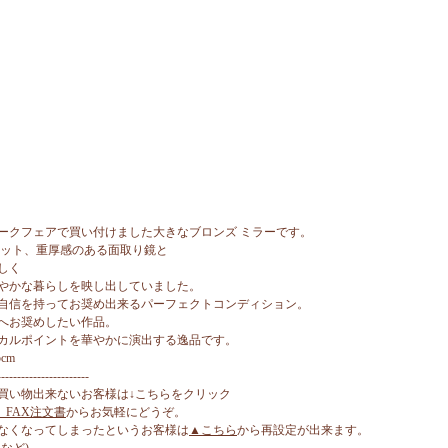
ークフェアで買い付けました大きなブロンズ ミラーです。
エット、重厚感のある面取り鏡と
しく
やかな暮らしを映し出していました。
自信を持ってお奨め出来るパーフェクトコンディション。
へお奨めしたい作品。
カルポイントを華やかに演出する逸品です。
cm
-----------------------
買い物出来ないお客様は↓こちらをクリック
、FAX注文書
からお気軽にどうぞ。
なくなってしまったというお客様は
▲こちら
から再設定が出来ます。