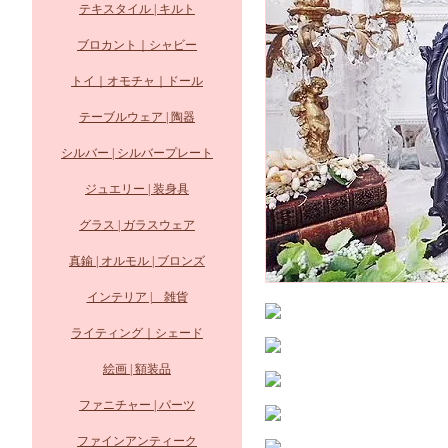
テキスタイル | キルト
ブロカント｜シャビー
トイ｜オモチャ｜ドール
テーブルウェア | 陶器
シルバー | シルバープレート
ジュエリー | 装身具
グラス | ガラスウェア
真鍮 | オルモル | ブロンズ
インテリア | 雑貨
ライティング｜シェード
絵画 | 額装品
ファニチャー | パーツ
ファインアンティーク