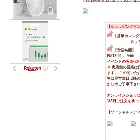
» 特定商取引法に基づく表記 (返品
【ショッピングイ
【営業カレンダ
白：
【営業時間】
PM13:00～19:00
イベントのみOPEN
※ 実店舗の営業は
ます。 この間いた
務は翌営業日以降
かじめご了承下さ
オンラインショッピ
365日ご注文を承
【ソーシャルメデ