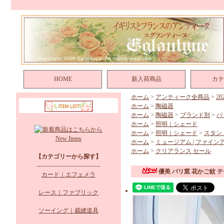
HOME
新入荷商品
カテ
ホーム
>
アンティーク全商品
>
2
ホーム
>
陶磁器
ホーム
>
陶磁器
>
ブランド別
>
パ
ホーム
>
照明｜シェード
ホーム
>
照明｜シェード
>
スタン
New Items
ホーム
>
ミュージアム | ファイン
ホーム
>
クリアランス セール
【カテゴリーから探す】
--------------------------------
優美 パリ窯 花かご紋 
カード｜エフェメラ
レース｜ファブリック
ソーイング｜裁縫道具