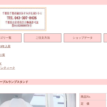
ゴリ一覧
ご注文方法
ショップデータ
024年入荷
リ窯
ド
アンティーク
テーブルランプスタンド
商品No.
定 価