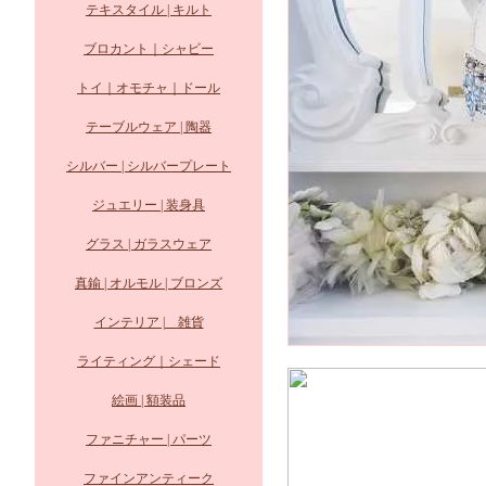
テキスタイル | キルト
ブロカント｜シャビー
トイ｜オモチャ｜ドール
テーブルウェア | 陶器
シルバー | シルバープレート
ジュエリー | 装身具
グラス | ガラスウェア
真鍮 | オルモル | ブロンズ
インテリア | 雑貨
ライティング｜シェード
絵画 | 額装品
ファニチャー | パーツ
ファインアンティーク