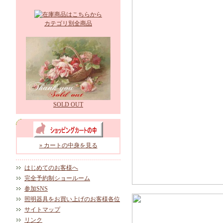
カテゴリ別全商品
SOLD OUT
» カートの中身を見る
はじめてのお客様へ
完全予約制ショールーム
参加SNS
照明器具をお買い上げのお客様各位
サイトマップ
リンク