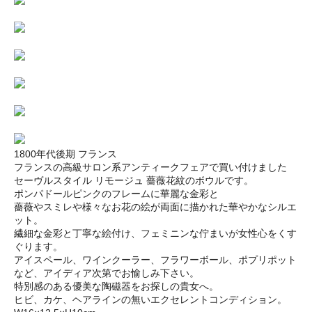
1800年代後期 フランス
フランスの高級サロン系アンティークフェアで買い付けました
セーヴルスタイル リモージュ 薔薇花紋のボウルです。
ポンパドールピンクのフレームに華麗な金彩と
薔薇やスミレや様々なお花の絵が両面に描かれた華やかなシルエ
ット。
繊細な金彩と丁寧な絵付け、フェミニンな佇まいが女性心をくす
ぐります。
アイスペール、ワインクーラー、フラワーボール、ポプリポット
など、アイディア次第でお愉しみ下さい。
特別感のある優美な陶磁器をお探しの貴女へ。
ヒビ、カケ、ヘアラインの無いエクセレントコンディション。