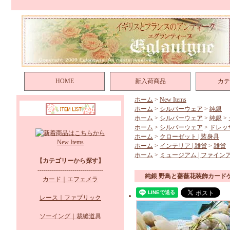
HOME
新入荷商品
カテ
ホーム
>
New Items
ホーム
>
シルバーウェア
>
純銀
ホーム
>
シルバーウェア
>
純銀
>
ホーム
>
シルバーウェア
>
ドレッ
ホーム
>
クローゼット | 装身具
New Items
ホーム
>
インテリア | 雑貨
>
雑貨
ホーム
>
ミュージアム | ファイン
【カテゴリーから探す】
--------------------------------
純銀 野鳥と薔薇花装飾カード
カード｜エフェメラ
レース｜ファブリック
ソーイング｜裁縫道具