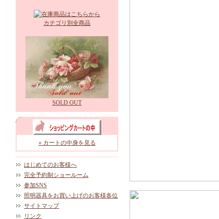
カテゴリ別全商品
SOLD OUT
» カートの中身を見る
はじめてのお客様へ
完全予約制ショールーム
参加SNS
照明器具をお買い上げのお客様各位
サイトマップ
リンク