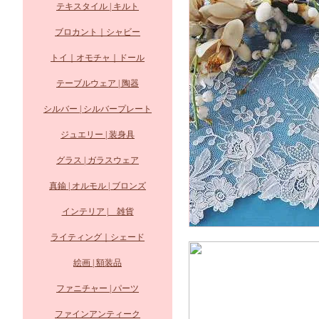
テキスタイル | キルト
ブロカント｜シャビー
トイ｜オモチャ｜ドール
テーブルウェア | 陶器
シルバー | シルバープレート
ジュエリー | 装身具
グラス | ガラスウェア
真鍮 | オルモル | ブロンズ
インテリア | 雑貨
ライティング｜シェード
絵画 | 額装品
ファニチャー | パーツ
ファインアンティーク