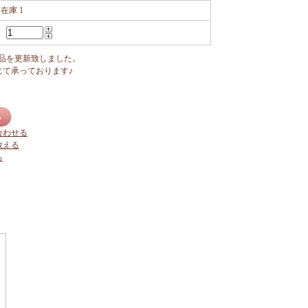
在庫 1
商品を更新致しました。
にて承っております♪
合わせる
教える
る