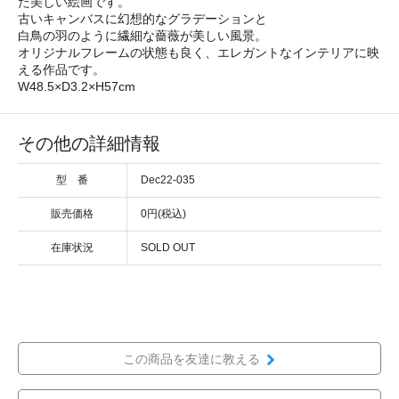
た美しい絵画です。
古いキャンバスに幻想的なグラデーションと
白鳥の羽のように繊細な薔薇が美しい風景。
オリジナルフレームの状態も良く、エレガントなインテリアに映
える作品です。
W48.5×D3.2×H57cm
その他の詳細情報
型 番
Dec22-035
販売価格
0円(税込)
在庫状況
SOLD OUT
この商品を友達に教える