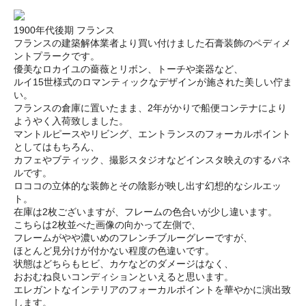
1900年代後期 フランス
フランスの建築解体業者より買い付けました石膏装飾のペディメ
ントプラークです。
優美なロカイユの薔薇とリボン、トーチや楽器など、
ルイ15世様式のロマンティックなデザインが施された美しい佇ま
い。
フランスの倉庫に置いたまま、2年がかりで船便コンテナにより
ようやく入荷致しました。
マントルピースやリビング、エントランスのフォーカルポイント
としてはもちろん、
カフェやブティック、撮影スタジオなどインスタ映えのするパネ
ルです。
ロココの立体的な装飾とその陰影が映し出す幻想的なシルエッ
ト。
在庫は2枚ございますが、フレームの色合いが少し違います。
こちらは2枚並べた画像の向かって左側で、
フレームがやや濃いめのフレンチブルーグレーですが、
ほとんど見分けが付かない程度の色違いです。
状態はどちらもヒビ、カケなどのダメージはなく、
おおむね良いコンディションといえると思います。
エレガントなインテリアのフォーカルポイントを華やかに演出致
します。