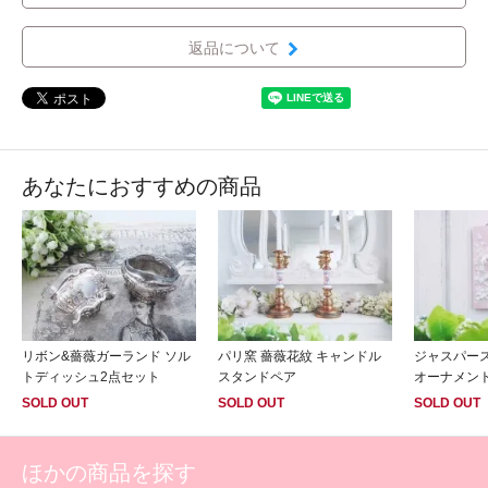
返品について
あなたにおすすめの商品
リボン&薔薇ガーランド ソル
パリ窯 薔薇花紋 キャンドル
ジャスパー
トディッシュ2点セット
スタンドペア
オーナメン
SOLD OUT
SOLD OUT
SOLD OUT
ほかの商品を探す