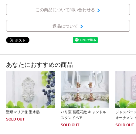
この商品について問い合わせる
返品について
あなたにおすすめの商品
聖母マリア像 聖水盤
パリ窯 薔薇花紋 キャンドル
ジャスパー
スタンドペア
オーナメン
SOLD OUT
SOLD OUT
SOLD OUT