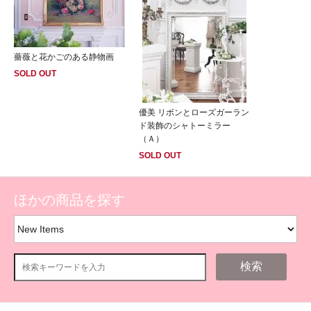
薔薇と花かごのある静物画
SOLD OUT
優美 リボンとローズガーラン
ド装飾のシャトーミラー
（Ａ）
SOLD OUT
ほかの商品を探す
検索