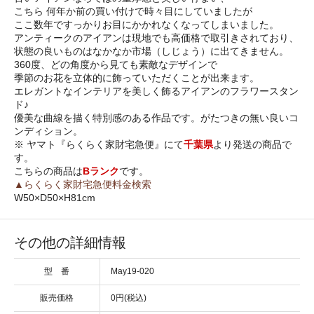
こちら 何年か前の買い付けで時々目にしていましたが
ここ数年ですっかりお目にかかれなくなってしまいました。
アンティークのアイアンは現地でも高価格で取引きされており、
状態の良いものはなかなか市場（しじょう）に出てきません。
360度、どの角度から見ても素敵なデザインで
季節のお花を立体的に飾っていただくことが出来ます。
エレガントなインテリアを美しく飾るアイアンのフラワースタン
ド♪
優美な曲線を描く特別感のある作品です。がたつきの無い良いコ
ンディション。
※ ヤマト『らくらく家財宅急便』にて
千葉県
より発送の商品で
す。
こちらの商品は
Bランク
です。
▲らくらく家財宅急便料金検索
W50×D50×H81cm
その他の詳細情報
型 番
May19-020
販売価格
0円(税込)