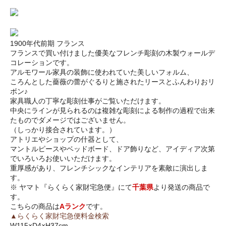
1900年代前期 フランス
フランスで買い付けました優美なフレンチ彫刻の木製ウォールデ
コレーションです。
アルモワール家具の装飾に使われていた美しいフォルム、
ころんとした薔薇の蕾がぐるりと施されたリースとふんわりおリ
ボン♪
家具職人の丁寧な彫刻仕事がご覧いただけます。
中央にラインが見られるのは複雑な彫刻による制作の過程で出来
たものでダメージではございません。
（しっかり接合されています。）
アトリエやショップの什器として、
マントルピースやベッドボード、ドア飾りなど、アイディア次第
でいろいろお使いいただけます。
重厚感があり、フレンチシックなインテリアを素敵に演出しま
す。
※ ヤマト『らくらく家財宅急便』にて
千葉県
より発送の商品で
す。
こちらの商品は
Aランク
です。
▲らくらく家財宅急便料金検索
W115×D4×H37cm