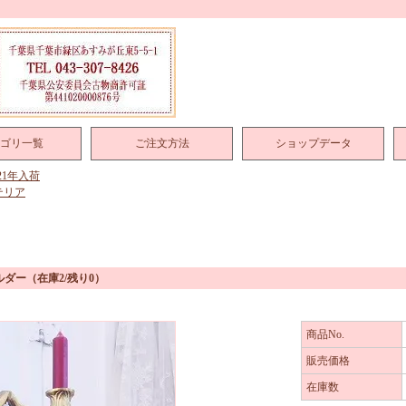
ゴリ一覧
ご注文方法
ショップデータ
021年入荷
テリア
ルダー
（在庫2/残り0）
商品No.
販売価格
在庫数