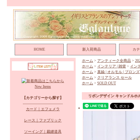
HOME
新入荷商品
カテ
ホーム
>
アンティーク全商品
>
2
ホーム
>
インテリア | 雑貨
>
イン
ホーム
>
真鍮 | オルモル | ブロンズ
ホーム
>
クリアランス セール
ホーム
>
SOLD OUT
New Items
リボンデザイン キャンドルホ
【カテゴリーから探す】
--------------------------------
カード｜エフェメラ
レース｜ファブリック
ソーイング｜裁縫道具