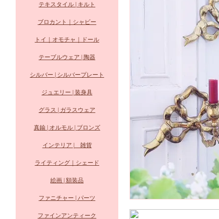
テキスタイル | キルト
ブロカント｜シャビー
トイ｜オモチャ｜ドール
テーブルウェア | 陶器
シルバー | シルバープレート
ジュエリー | 装身具
グラス | ガラスウェア
真鍮 | オルモル | ブロンズ
インテリア | 雑貨
ライティング｜シェード
絵画 | 額装品
ファニチャー | パーツ
ファインアンティーク