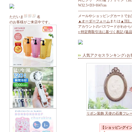
同じシリーズの違うデザイン（別
W32.5×D3×H47cm
---------------------------------------------
メールやショッピングカートでお
ただいま
名
▲オーダーフォーム
または
▲TEL
のお客様がご来店中です。
アカウントのパスワードがわから
» 特定商取引法に基づく表記 (返品
人気アクセスランキング♪お
リボン装飾 天使の石膏フレ
【ショッピングイ