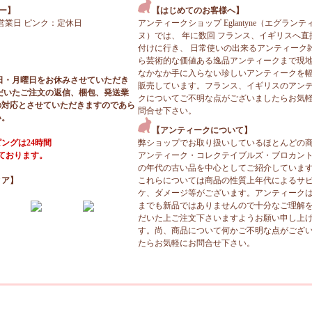
ー】
【はじめてのお客様へ】
営業日 ピンク：定休日
アンティークショップ Eglantyne（エグランテ
ヌ）では、 年に数回 フランス、イギリスへ直
付けに行き、 日常使いの出来るアンティーク
ら芸術的な価値ある逸品アンティークまで現
なかなか手に入らない珍しいアンティークを
日・月曜日をお休みさせていただき
販売しています。フランス、イギリスのアン
だいたご注文の返信、梱包、発送業
クについてご不明な点がございましたらお気
の対応とさせていただきますのであら
問合せ下さい。
い。
【アンティークについて】
ングは24時間
弊ショップでお取り扱いしているほとんどの
っております。
アンティーク・コレクテイブルズ・ブロカン
の年代の古い品を中心としてご紹介していま
ィア】
これらについては商品の性質上年代によるサ
ケ、ダメージ等がございます。アンティーク
までも新品ではありませんので十分なご理解
だいた上ご注文下さいますようお願い申し上
す。尚、商品について何かご不明な点がござ
たらお気軽にお問合せ下さい。