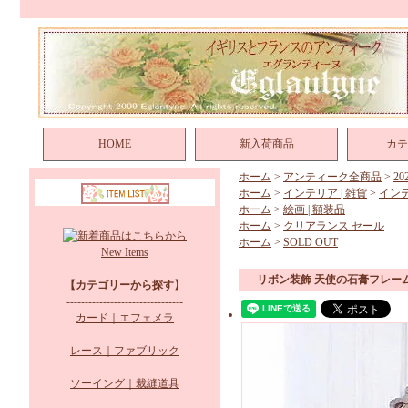
HOME
新入荷商品
カテ
ホーム
>
アンティーク全商品
>
2
ホーム
>
インテリア | 雑貨
>
イン
ホーム
>
絵画 | 額装品
ホーム
>
クリアランス セール
ホーム
>
SOLD OUT
New Items
リボン装飾 天使の石膏フレー
【カテゴリーから探す】
--------------------------------
カード｜エフェメラ
レース｜ファブリック
ソーイング｜裁縫道具