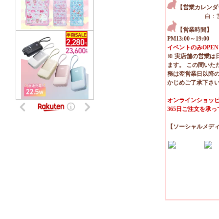
【営業カレンダ
白：
【営業時間】
PM13:00～19:00
イベントのみOPEN
※ 実店舗の営業は
ます。 この間いた
務は翌営業日以降
かじめご了承下さ
オンラインショッピ
365日ご注文を承
【ソーシャルメデ