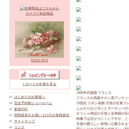
カテゴリ別全商品
SOLD OUT
» カートの中身を見る
1800年代後期 フランス
はじめてのお客様へ
フランスの高級サロン系アンティ
完全予約制ショールーム
19世紀 リボン装飾 天使の石膏フ
ふんわりおリボンとヨーロッパの
参加SNS
ギリシャ神話の天使と女神様の石
照明器具をお買い上げのお客様各位
画像では分かりにくいですが、こ
サイトマップ
天使の愛らしい表情に心癒されま
リンク