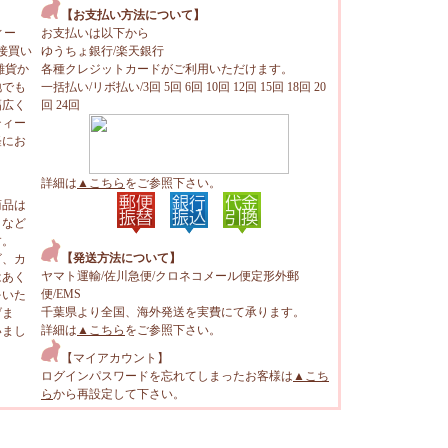
【お支払い方法について】
ィー
お支払いは以下から
接買い
ゆうちょ銀行/楽天銀行
雑貨か
各種クレジットカードがご利用いただけます。
地でも
一括払い/リボ払い/3回 5回 6回 10回 12回 15回 18回 20
幅広く
回 24回
ティー
軽にお
詳細は
▲こちら
をご参照下さい。
商品は
トなど
す。
【発送方法について】
ビ、カ
ヤマト運輸/佐川急便/クロネコメール便定形外郵
はあく
便/EMS
をいた
千葉県より全国、海外発送を実費にて承ります。
げま
詳細は
▲こちら
をご参照下さい。
いまし
【マイアカウント】
ログインパスワードを忘れてしまったお客様は
▲こち
ら
から再設定して下さい。