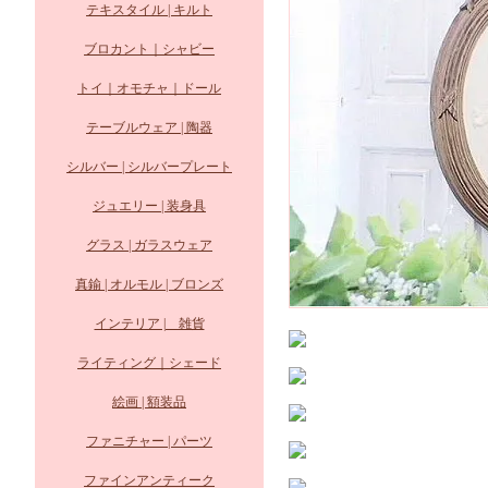
テキスタイル | キルト
ブロカント｜シャビー
トイ｜オモチャ｜ドール
テーブルウェア | 陶器
シルバー | シルバープレート
ジュエリー | 装身具
グラス | ガラスウェア
真鍮 | オルモル | ブロンズ
インテリア | 雑貨
ライティング｜シェード
絵画 | 額装品
ファニチャー | パーツ
ファインアンティーク