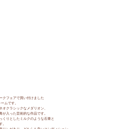
ークフェアで買い付けました
レームです。
ネオクラシックなメダリオン、
膏が入った芸術的な作品です。
っくりとしたミルクのような石膏と
す。