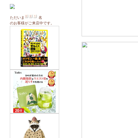
ただいま
名
のお客様がご来店中です。