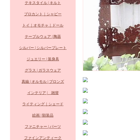
テキスタイル | キルト
ブロカント｜シャビー
トイ｜オモチャ｜ドール
テーブルウェア | 陶器
シルバー | シルバープレート
ジュエリー | 装身具
グラス | ガラスウェア
真鍮 | オルモル | ブロンズ
インテリア | 雑貨
ライティング｜シェード
絵画 | 額装品
ファニチャー | パーツ
ファインアンティーク