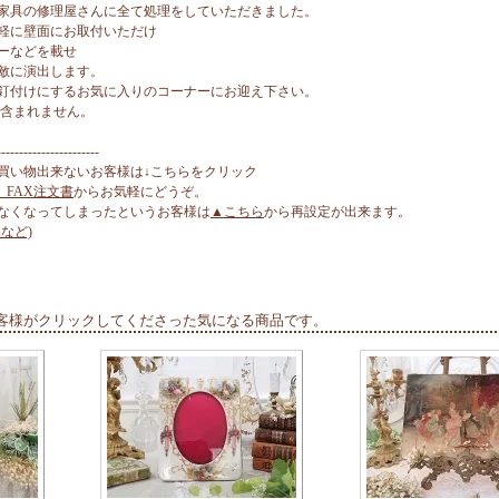
家具の修理屋さんに全て処理をしていただきました。
軽に壁面にお取付いただけ
ーなどを載せ
敵に演出します。
釘付けにするお気に入りのコーナーにお迎え下さい。
は含まれません。
-----------------------
買い物出来ないお客様は↓こちらをクリック
、FAX注文書
からお気軽にどうぞ。
なくなってしまったというお客様は
▲こちら
から再設定が出来ます。
など)
客様がクリックしてくださった気になる商品です。