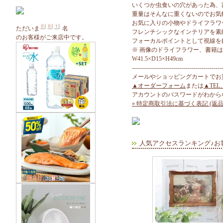
いくつか虫食いの穴があった為、
重量はそんなに重くないのでお気
お気に入りの小物やドライフラワ
ただいま
名
フレンチシックなインテリアを素
のお客様がご来店中です。
フォーカルポイントとして視線を
※ 画像のドライフラワー、書籍
W41.5×D15×H49cm
---------------------------------------------
メールやショッピングカートでお
▲オーダーフォーム
または
▲TEL
アカウントのパスワードがわから
» 特定商取引法に基づく表記 (返品
人気アクセスランキング♪お