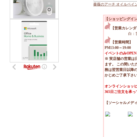
薔薇のアーチ オイルペイ
【ショッピングイ
【営業カレンダ
白：
【営業時間】
PM13:00～19:00
イベントのみOPEN
※ 実店舗の営業は
ます。 この間いた
務は翌営業日以降
かじめご了承下さ
オンラインショッピ
365日ご注文を承
【ソーシャルメデ