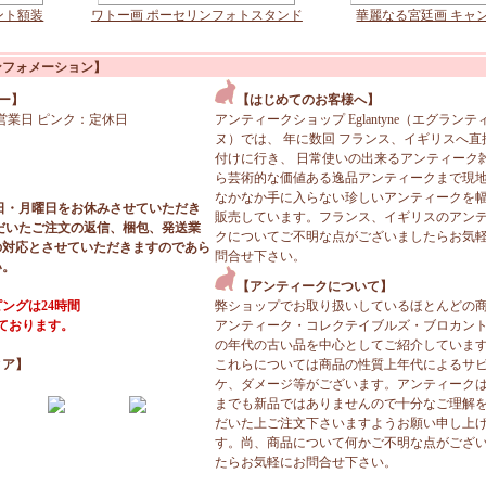
ント額装
ワトー画 ポーセリンフォトスタンド
華麗なる宮廷画 キャ
ンフォメーション】
ー】
【はじめてのお客様へ】
営業日 ピンク：定休日
アンティークショップ Eglantyne（エグランテ
ヌ）では、 年に数回 フランス、イギリスへ直
付けに行き、 日常使いの出来るアンティーク
ら芸術的な価値ある逸品アンティークまで現
なかなか手に入らない珍しいアンティークを
日・月曜日をお休みさせていただき
販売しています。フランス、イギリスのアン
だいたご注文の返信、梱包、発送業
クについてご不明な点がございましたらお気
の対応とさせていただきますのであら
問合せ下さい。
い。
【アンティークについて】
ングは24時間
弊ショップでお取り扱いしているほとんどの
っております。
アンティーク・コレクテイブルズ・ブロカン
の年代の古い品を中心としてご紹介していま
ィア】
これらについては商品の性質上年代によるサ
ケ、ダメージ等がございます。アンティーク
までも新品ではありませんので十分なご理解
だいた上ご注文下さいますようお願い申し上
す。尚、商品について何かご不明な点がござ
たらお気軽にお問合せ下さい。