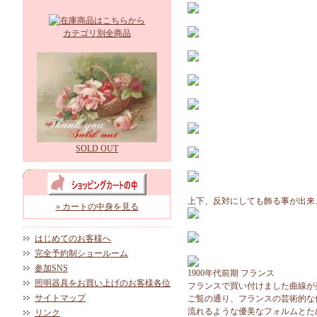
カテゴリ別全商品
SOLD OUT
上下、反対にしても飾る事が出来
» カートの中身を見る
はじめてのお客様へ
完全予約制ショールーム
参加SNS
1900年代前期 フランス
照明器具をお買い上げのお客様各位
フランスで買い付けました曲線が
サイトマップ
ご覧の通り、フランスの芸術的な
流れるような優美なフォルムとた
リンク