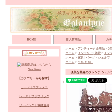
HOME
新入荷商品
カテ
ホーム
>
アンティーク全商品
>
2
ホーム
>
インテリア | 雑貨
>
イン
ホーム
>
家具 | パーツ
>
シェルフ
ホーム
>
SOLD OUT
New Items
優美な曲線のフレンチ シェル
【カテゴリーから探す】
--------------------------------
カード｜エフェメラ
レース｜ファブリック
ソーイング｜裁縫道具