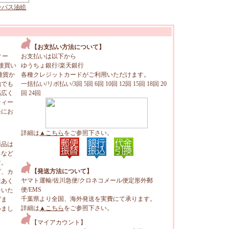
ンバス油絵
【お支払い方法について】
ィー
お支払いは以下から
接買い
ゆうちょ銀行/楽天銀行
雑貨か
各種クレジットカードがご利用いただけます。
地でも
一括払い/リボ払い/3回 5回 6回 10回 12回 15回 18回 20
幅広く
回 24回
ティー
軽にお
詳細は
▲こちら
をご参照下さい。
商品は
トなど
す。
【発送方法について】
ビ、カ
ヤマト運輸/佐川急便/クロネコメール便定形外郵
はあく
便/EMS
をいた
千葉県より全国、海外発送を実費にて承ります。
げま
詳細は
▲こちら
をご参照下さい。
いまし
【マイアカウント】