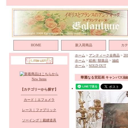
HOME
新入荷商品
カテ
ホーム
>
アンティーク全商品
>
2
ホーム
>
絵画 | 額装品
>
油絵
ホーム
>
SOLD OUT
華麗なる宮廷画 キャンバス油
New Items
【カテゴリーから探す】
--------------------------------
カード｜エフェメラ
レース｜ファブリック
ソーイング｜裁縫道具