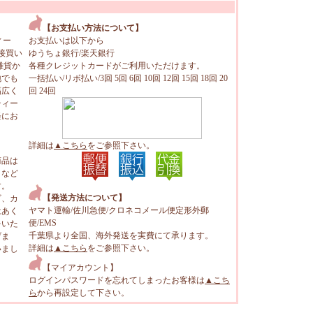
【お支払い方法について】
ィー
お支払いは以下から
接買い
ゆうちょ銀行/楽天銀行
雑貨か
各種クレジットカードがご利用いただけます。
地でも
一括払い/リボ払い/3回 5回 6回 10回 12回 15回 18回 20
幅広く
回 24回
ティー
軽にお
詳細は
▲こちら
をご参照下さい。
商品は
トなど
す。
【発送方法について】
ビ、カ
ヤマト運輸/佐川急便/クロネコメール便定形外郵
はあく
便/EMS
をいた
千葉県より全国、海外発送を実費にて承ります。
げま
詳細は
▲こちら
をご参照下さい。
いまし
【マイアカウント】
ログインパスワードを忘れてしまったお客様は
▲こち
ら
から再設定して下さい。