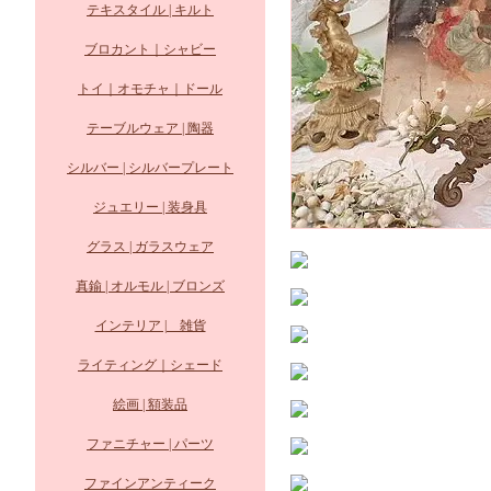
テキスタイル | キルト
ブロカント｜シャビー
トイ｜オモチャ｜ドール
テーブルウェア | 陶器
シルバー | シルバープレート
ジュエリー | 装身具
グラス | ガラスウェア
真鍮 | オルモル | ブロンズ
インテリア | 雑貨
ライティング｜シェード
絵画 | 額装品
ファニチャー | パーツ
ファインアンティーク