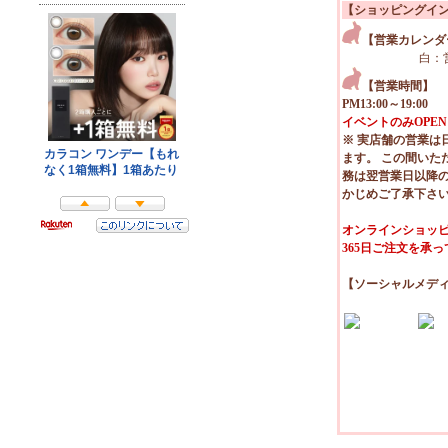
【ショッピングイ
【営業カレンダ
白：
【営業時間】
PM13:00～19:00
イベントのみOPEN
※ 実店舗の営業は
ます。 この間いた
務は翌営業日以降
かじめご了承下さ
オンラインショッピ
365日ご注文を承
【ソーシャルメデ