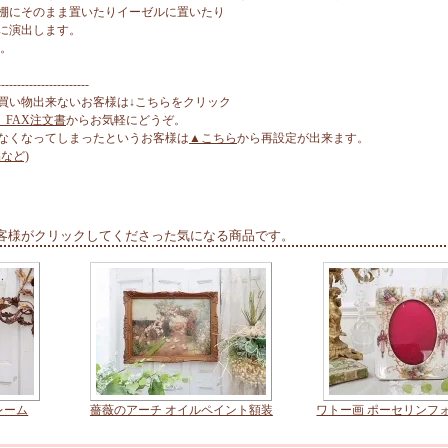
棚にそのまま置いたりイーゼルに置いたり
に演出します。
ん。
-----------------------
買い物出来ないお客様は↓こちらをクリック
、FAX注文書
からお気軽にどうぞ。
なくなってしまったというお客様は
▲こちら
から再設定が出来ます。
など)
客様がクリックしてくださった気になる商品です。
レーム
薔薇のアーチ オイルペイント額装
ワトー画 ポーセリンフ