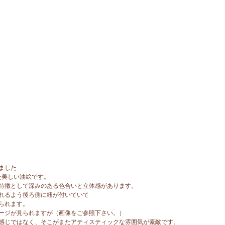
ました
た美しい油絵です。
特徴として深みのある色合いと立体感があります。
れるよう後ろ側に紐が付いていて
られます。
ージが見られますが（画像をご参照下さい。）
感じではなく、そこがまたアティスティックな雰囲気が素敵です。