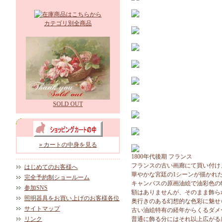
カテゴリ別全商品
SOLD OUT
» カートの中身を見る
1800年代後期 フランス
フランスの古い画廊にて買い付け
はじめてのお客様へ
華やかな宮廷の1シーンが描かれ
完全予約制ショールーム
キャンバスの原画油絵で油彩色の
参加SNS
額はありませんが、そのまま飾ら
照明器具をお買い上げのお客様各位
奥行きのある幻想的な色彩に魅せ
サイトマップ
古い油絵特有の経年からくるダメ
リンク
普通に飾る分にはそれ以上広がる