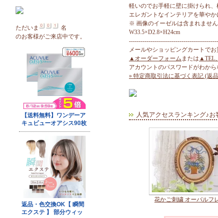
軽いのでお手軽に壁に掛けられ、
エレガントなインテリアを華やか
※ 画像のイーゼルは含まれませ
ただいま
名
W33.5×D2.8×H24cm
のお客様がご来店中です。
---------------------------------------------
メールやショッピングカートでお
▲オーダーフォーム
または
▲TEL
アカウントのパスワードがわから
» 特定商取引法に基づく表記 (返品
人気アクセスランキング♪お
花かご刺繍 オーバルフ