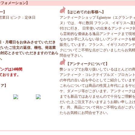
ンフォメーション】
ー】
【はじめてのお客様へ】
営業日 ピンク：定休日
アンティークショップ Eglantyne（エグランテ
ヌ）では、 年に数回 フランス、イギリスへ直
付けに行き、 日常使いの出来るアンティーク
ら芸術的な価値ある逸品アンティークまで現
なかなか手に入らない珍しいアンティークを
日・月曜日をお休みさせていただき
販売しています。フランス、イギリスのアン
だいたご注文の返信、梱包、発送業
クについてご不明な点がございましたらお気
の対応とさせていただきますのであら
問合せ下さい。
い。
【アンティークについて】
ングは24時間
弊ショップでお取り扱いしているほとんどの
っております。
アンティーク・コレクテイブルズ・ブロカン
の年代の古い品を中心としてご紹介していま
ィア】
これらについては商品の性質上年代によるサ
ケ、ダメージ等がございます。アンティーク
までも新品ではありませんので十分なご理解
だいた上ご注文下さいますようお願い申し上
す。尚、商品について何かご不明な点がござ
たらお気軽にお問合せ下さい。