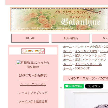
HOME
新入荷商品
カテ
ホーム
>
アンティーク全商品
>
2
ホーム
>
インテリア | 雑貨
>
イン
ホーム
>
家具 | パーツ
>
シェルフ
ホーム
>
家具 | パーツ
>
アイアン
ホーム
>
クリアランス セール
New Items
ホーム
>
SOLD OUT
【カテゴリーから探す】
リボンローズガーランドのア
--------------------------------
カード｜エフェメラ
レース｜ファブリック
ソーイング｜裁縫道具