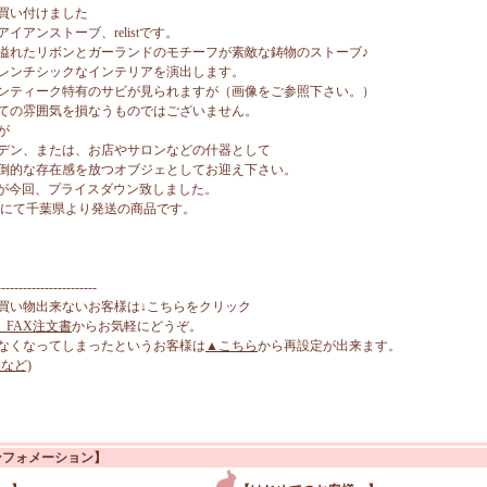
買い付けました
アンストーブ、relistです。
溢れたリボンとガーランドのモチーフが素敵な鋳物のストーブ♪
レンチシックなインテリアを演出します。
ンティーク特有のサビが見られますが（画像をご参照下さい。）
ての雰囲気を損なうものではございません。
が
デン、または、お店やサロンなどの什器として
倒的な存在感を放つオブジェとしてお迎え下さい。
でしたが今回、プライスダウン致しました。
』にて千葉県より発送の商品です。
-----------------------
買い物出来ないお客様は↓こちらをクリック
、FAX注文書
からお気軽にどうぞ。
なくなってしまったというお客様は
▲こちら
から再設定が出来ます。
など)
ンフォメーション】