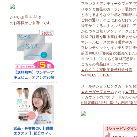
フランスのアンティークフェアで
リボンと薔薇のガーランド装飾のアイ
とろけるようなツヤ感と躍動感に
ただいま
名
ご覧の通り、そこにあるだけでフ
のお客様がご来店中です。
経年からくるエナメルの剥げ、ア
がたつきは無くアンティークとし
現状では暖を取る事は出来ません
マントルピースの飾り暖炉やガー
フレンチシックなインテリアに圧
前回188,000円(税込)の販売
※ ヤマト『らくらく家財宅急便
こちらの商品はAランクです。
▲らくらく家財宅急便料金検索
W47×D27.5×H53cm
---------------------------------------------
メールやショッピングカートでお
▲オーダーフォーム
または
▲TEL
アカウントのパスワードがわから
» 特定商取引法に基づく表記 (返品
【ショッピングイ