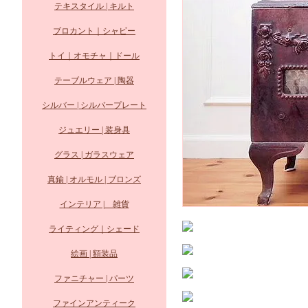
テキスタイル | キルト
ブロカント｜シャビー
トイ｜オモチャ｜ドール
テーブルウェア | 陶器
シルバー | シルバープレート
ジュエリー | 装身具
グラス | ガラスウェア
真鍮 | オルモル | ブロンズ
インテリア | 雑貨
ライティング｜シェード
絵画 | 額装品
ファニチャー | パーツ
ファインアンティーク