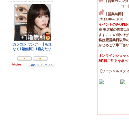
【営業カレンダ
白：
【営業時間】
PM13:00～19:00
イベントのみOPEN
※ 実店舗の営業は
ます。 この間いた
務は翌営業日以降
かじめご了承下さ
オンラインショッピ
365日ご注文を承
【ソーシャルメデ