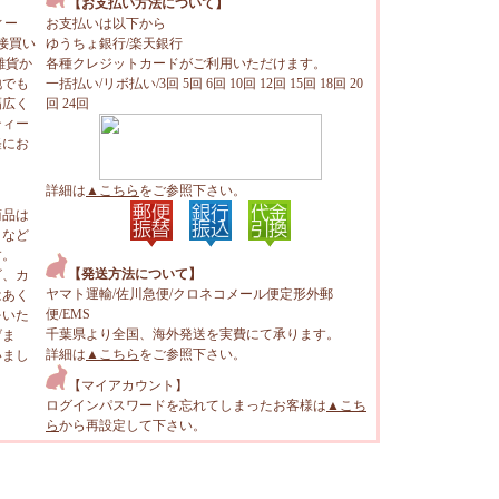
【お支払い方法について】
ィー
お支払いは以下から
接買い
ゆうちょ銀行/楽天銀行
雑貨か
各種クレジットカードがご利用いただけます。
地でも
一括払い/リボ払い/3回 5回 6回 10回 12回 15回 18回 20
幅広く
回 24回
ティー
軽にお
詳細は
▲こちら
をご参照下さい。
商品は
トなど
す。
【発送方法について】
ビ、カ
ヤマト運輸/佐川急便/クロネコメール便定形外郵
はあく
便/EMS
をいた
千葉県より全国、海外発送を実費にて承ります。
げま
詳細は
▲こちら
をご参照下さい。
いまし
【マイアカウント】
ログインパスワードを忘れてしまったお客様は
▲こち
ら
から再設定して下さい。