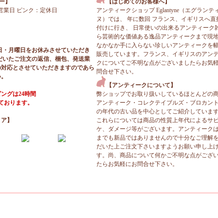
ー】
【はじめてのお客様へ】
営業日 ピンク：定休日
アンティークショップ Eglantyne（エグランテ
ヌ）では、 年に数回 フランス、イギリスへ直
付けに行き、 日常使いの出来るアンティーク
ら芸術的な価値ある逸品アンティークまで現
なかなか手に入らない珍しいアンティークを
日・月曜日をお休みさせていただき
販売しています。フランス、イギリスのアン
だいたご注文の返信、梱包、発送業
クについてご不明な点がございましたらお気
の対応とさせていただきますのであら
問合せ下さい。
い。
【アンティークについて】
ングは24時間
弊ショップでお取り扱いしているほとんどの
っております。
アンティーク・コレクテイブルズ・ブロカン
の年代の古い品を中心としてご紹介していま
ィア】
これらについては商品の性質上年代によるサ
ケ、ダメージ等がございます。アンティーク
までも新品ではありませんので十分なご理解
だいた上ご注文下さいますようお願い申し上
す。尚、商品について何かご不明な点がござ
たらお気軽にお問合せ下さい。