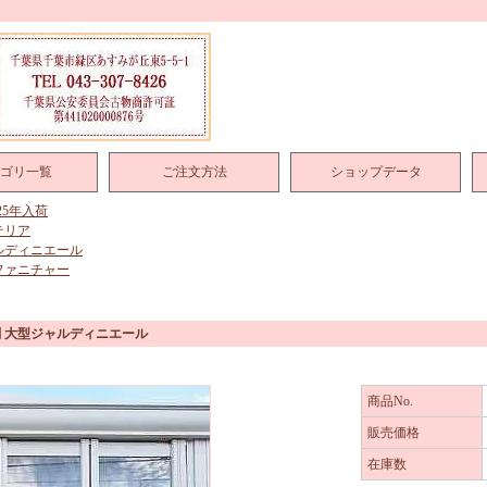
ゴリ一覧
ご注文方法
ショップデータ
025年入荷
テリア
ルディニエール
ファニチャー
 大型ジャルディニエール
商品No.
販売価格
在庫数