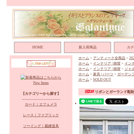
HOME
新入荷商品
カテ
ホーム
>
アンティーク全商品
>
2
ホーム
>
インテリア | 雑貨
>
イン
ホーム
>
インテリア | 雑貨
>
ジャ
ホーム
>
家具 | パーツ
>
ガーデン
ホーム
>
SOLD OUT
New Items
リボンとガーランド彫刻
【カテゴリーから探す】
--------------------------------
カード｜エフェメラ
レース｜ファブリック
ソーイング｜裁縫道具