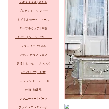
テキスタイル | キルト
ブロカント｜シャビー
トイ｜オモチャ｜ドール
テーブルウェア | 陶器
シルバー | シルバープレート
ジュエリー | 装身具
グラス | ガラスウェア
真鍮 | オルモル | ブロンズ
インテリア | 雑貨
ライティング｜シェード
絵画 | 額装品
ファニチャー | パーツ
ファインアンティーク