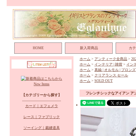
HOME
新入荷商品
カテ
ホーム
>
アンティーク全商品
>
2
ホーム
>
インテリア | 雑貨
>
イン
ホーム
>
真鍮 | オルモル | ブロンズ
ホーム
>
クリアランス セール
ホーム
>
SOLD OUT
New Items
フレンチシックなアイアン ア
【カテゴリーから探す】
--------------------------------
カード｜エフェメラ
レース｜ファブリック
ソーイング｜裁縫道具