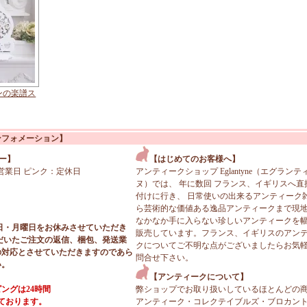
ンの楽譜ス
ンフォメーション】
ー】
【はじめてのお客様へ】
営業日 ピンク：定休日
アンティークショップ Eglantyne（エグランテ
ヌ）では、 年に数回 フランス、イギリスへ直
付けに行き、 日常使いの出来るアンティーク
ら芸術的な価値ある逸品アンティークまで現
なかなか手に入らない珍しいアンティークを
日・月曜日をお休みさせていただき
販売しています。フランス、イギリスのアン
だいたご注文の返信、梱包、発送業
クについてご不明な点がございましたらお気
の対応とさせていただきますのであら
問合せ下さい。
い。
【アンティークについて】
ングは24時間
弊ショップでお取り扱いしているほとんどの
っております。
アンティーク・コレクテイブルズ・ブロカン