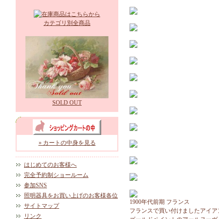
カテゴリ別全商品
SOLD OUT
» カートの中身を見る
はじめてのお客様へ
完全予約制ショールーム
参加SNS
照明器具をお買い上げのお客様各位
1900年代前期 フランス
サイトマップ
フランスで買い付けましたアイア
リンク