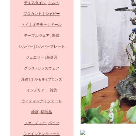
テキスタイル | キルト
ブロカント｜シャビー
トイ｜オモチャ｜ドール
テーブルウェア | 陶器
シルバー | シルバープレート
ジュエリー | 装身具
グラス | ガラスウェア
真鍮 | オルモル | ブロンズ
インテリア | 雑貨
ライティング｜シェード
絵画 | 額装品
ファニチャー | パーツ
ファインアンティーク