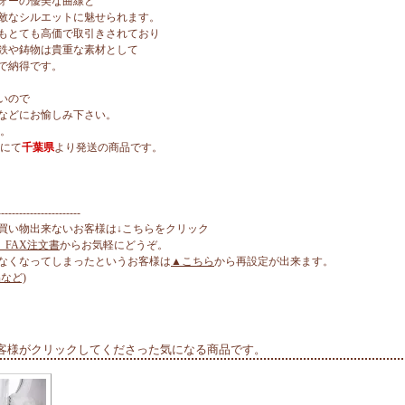
ォーの優美な曲線と
敵なシルエットに魅せられます。
もとても高価で取引きされており
鉄や鋳物は貴重な素材として
で納得です。
いので
などにお愉しみ下さい。
ん。
』にて
千葉県
より発送の商品です。
-----------------------
買い物出来ないお客様は↓こちらをクリック
、FAX注文書
からお気軽にどうぞ。
なくなってしまったというお客様は
▲こちら
から再設定が出来ます。
など)
客様がクリックしてくださった気になる商品です。