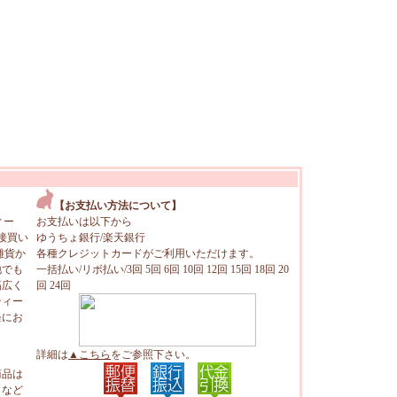
【お支払い方法について】
ィー
お支払いは以下から
接買い
ゆうちょ銀行/楽天銀行
雑貨か
各種クレジットカードがご利用いただけます。
地でも
一括払い/リボ払い/3回 5回 6回 10回 12回 15回 18回 20
幅広く
回 24回
ティー
軽にお
詳細は
▲こちら
をご参照下さい。
商品は
トなど