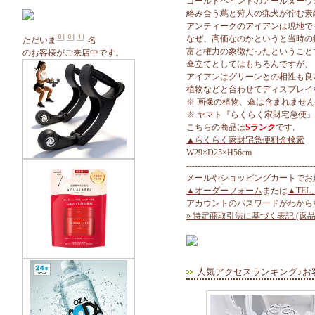
ゴールドペイントのアールヌーヴ
絡み合う蔦と狩人の猟犬が佇む素
アンティークのアイアンは現地で
なぜ、高価なのかというと当時の
ただいま
名
富と権力の象徴だったということ
のお客様がご来店中です。
傘立てとしてはもちろんですが、
アイアンはグリーンとの相性も良
植物などと合わせてディスプレイ
※ 画像の植物、傘は含まれませ
※ ヤマト『らくらく家財宅急便
こちらの商品は
Sランク
です。
▲らくらく家財宅急便料金検索
W29×D25×H56cm
---------------------------------------------
メールやショッピングカートでお
▲オーダーフォーム
または
▲TEL
アカウントのパスワードがわから
» 特定商取引法に基づく表記 (返品
人気アクセスランキング♪お