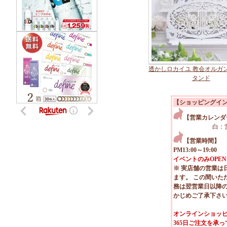
透かしロカイユ 教会オルガ
タンド
【ショッピングイ
【営業カレンダ
白：
【営業時間】
PM13:00～19:00
イベントのみOPEN
※ 実店舗の営業は
ます。 この間いた
務は翌営業日以降
かじめご了承下さ
オンラインショッピ
365日ご注文を承