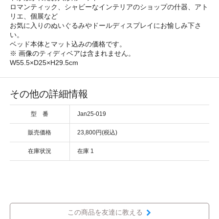
ロマンティック、シャビーなインテリアのショップの什器、アト
リエ、個展など
お気に入りのぬいぐるみやドールディスプレイにお愉しみ下さ
い。
ベッド本体とマット込みの価格です。
※ 画像のティディベアは含まれません。
W55.5×D25×H29.5cm
その他の詳細情報
型 番
Jan25-019
販売価格
23,800円(税込)
在庫状況
在庫 1
この商品を友達に教える