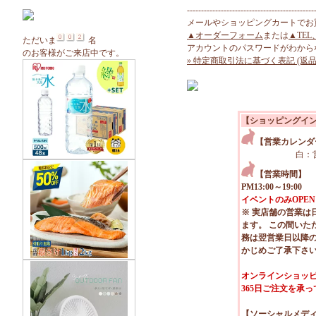
---------------------------------------------
メールやショッピングカートでお
▲オーダーフォーム
または
▲TEL
ただいま
名
アカウントのパスワードがわから
のお客様がご来店中です。
» 特定商取引法に基づく表記 (返品
【ショッピングイ
【営業カレンダ
白：
【営業時間】
PM13:00～19:00
イベントのみOPEN
※ 実店舗の営業は
ます。 この間いた
務は翌営業日以降
かじめご了承下さ
オンラインショッピ
365日ご注文を承
【ソーシャルメデ