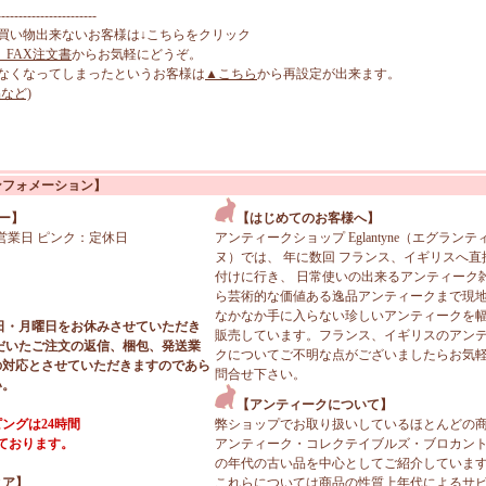
-----------------------
買い物出来ないお客様は↓こちらをクリック
、FAX注文書
からお気軽にどうぞ。
なくなってしまったというお客様は
▲こちら
から再設定が出来ます。
など)
ンフォメーション】
ー】
【はじめてのお客様へ】
営業日 ピンク：定休日
アンティークショップ Eglantyne（エグランテ
ヌ）では、 年に数回 フランス、イギリスへ直
付けに行き、 日常使いの出来るアンティーク
ら芸術的な価値ある逸品アンティークまで現
なかなか手に入らない珍しいアンティークを
日・月曜日をお休みさせていただき
販売しています。フランス、イギリスのアン
だいたご注文の返信、梱包、発送業
クについてご不明な点がございましたらお気
の対応とさせていただきますのであら
問合せ下さい。
い。
【アンティークについて】
ングは24時間
弊ショップでお取り扱いしているほとんどの
っております。
アンティーク・コレクテイブルズ・ブロカン
の年代の古い品を中心としてご紹介していま
ィア】
これらについては商品の性質上年代によるサ