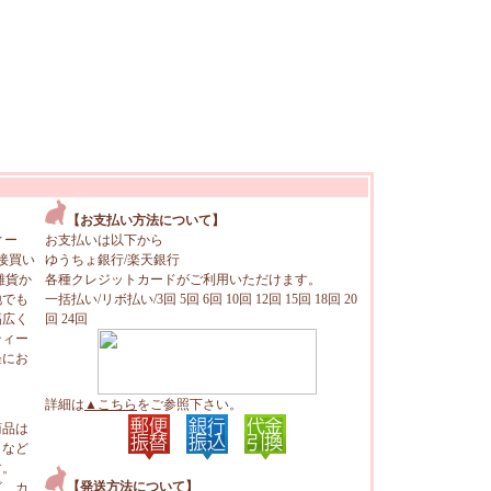
【お支払い方法について】
ィー
お支払いは以下から
接買い
ゆうちょ銀行/楽天銀行
雑貨か
各種クレジットカードがご利用いただけます。
地でも
一括払い/リボ払い/3回 5回 6回 10回 12回 15回 18回 20
幅広く
回 24回
ティー
軽にお
詳細は
▲こちら
をご参照下さい。
商品は
トなど
す。
【発送方法について】
ビ、カ