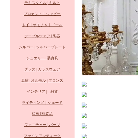
テキスタイル | キルト
ブロカント｜シャビー
トイ｜オモチャ｜ドール
テーブルウェア | 陶器
シルバー | シルバープレート
ジュエリー | 装身具
グラス | ガラスウェア
真鍮 | オルモル | ブロンズ
インテリア | 雑貨
ライティング｜シェード
絵画 | 額装品
ファニチャー | パーツ
ファインアンティーク