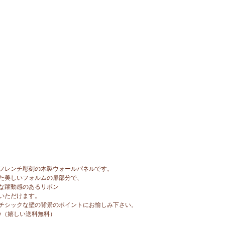
フレンチ彫刻の木製ウォールパネルです。
た美しいフォルムの扉部分で、
な躍動感のあるリボン
いただけます。
チシックな壁の背景のポイントにお愉しみ下さい。
♪（嬉しい送料無料）