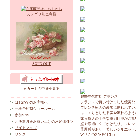
カテゴリ別全商品
SOLD OUT
» カートの中身を見る
1900年代前期 フランス
フランスで買い付けました優美な
はじめてのお客様へ
フレンチ家具の装飾に使われてい
完全予約制ショールーム
ふっくらとした果実や流れるよう
参加SNS
家具職人の丁寧な彫刻仕事がご覧
照明器具をお買い上げのお客様各位
壁や窓辺に立てかけたり、フレン
サイトマップ
重厚感があり、美しいシルエット
リンク
W43.5×D2.5×H64.5cm