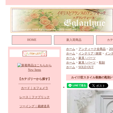
HOME
新入荷商品
カテ
ホーム
>
アンティーク全商品
>
2
ホーム
>
インテリア | 雑貨
>
イン
ホーム
>
家具 | パーツ
ホーム
>
家具 | パーツ
>
彫刻
ホーム
>
SOLD OUT
New Items
ルイ15世スタイル装飾の彫刻
【カテゴリーから探す】
--------------------------------
カード｜エフェメラ
レース｜ファブリック
ソーイング｜裁縫道具