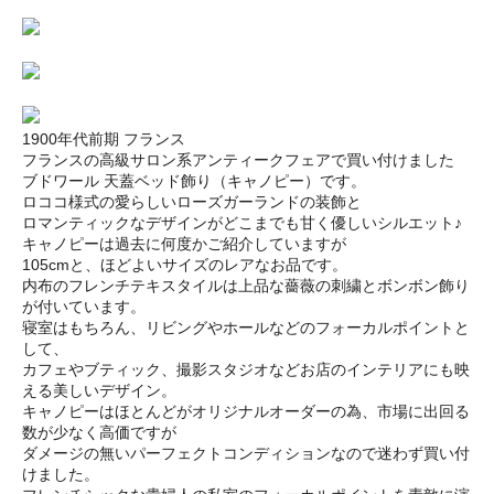
1900年代前期 フランス
フランスの高級サロン系アンティークフェアで買い付けました
ブドワール 天蓋ベッド飾り（キャノピー）です。
ロココ様式の愛らしいローズガーランドの装飾と
ロマンティックなデザインがどこまでも甘く優しいシルエット♪
キャノピーは過去に何度かご紹介していますが
105cmと、ほどよいサイズのレアなお品です。
内布のフレンチテキスタイルは上品な薔薇の刺繍とボンボン飾り
が付いています。
寝室はもちろん、リビングやホールなどのフォーカルポイントと
して、
カフェやブティック、撮影スタジオなどお店のインテリアにも映
える美しいデザイン。
キャノピーはほとんどがオリジナルオーダーの為、市場に出回る
数が少なく高価ですが
ダメージの無いパーフェクトコンディションなので迷わず買い付
けました。