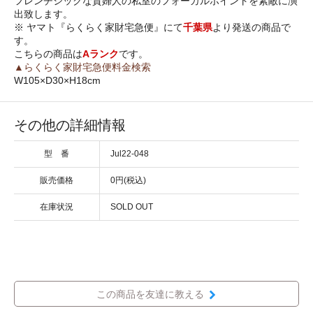
フレンチシックな貴婦人の私室のフォーカルポイントを素敵に演
出致します。
※ ヤマト『らくらく家財宅急便』にて
千葉県
より発送の商品で
す。
こちらの商品は
Aランク
です。
▲らくらく家財宅急便料金検索
W105×D30×H18cm
その他の詳細情報
型 番
Jul22-048
販売価格
0円(税込)
在庫状況
SOLD OUT
この商品を友達に教える