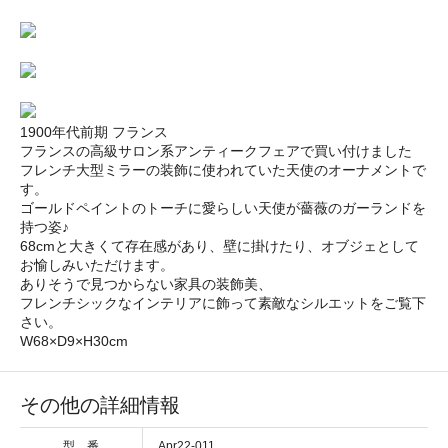
1900年代前期 フランス
フランスの高級サロン系アンティークフェアで買い付けました
フレンチ大型ミラーの装飾に使われていた天使のオーナメントで
す。
ゴールドペイントのトーチに愛らしい天使が薔薇のガーランドを
持つ姿♪
68cmと大きくて存在感があり、壁に掛けたり、オブジェとして
お愉しみいただけます。
ありそうで見つからない家具の装飾美、
フレンチシックなインテリアに飾って素敵なシルエットをご覧下
さい。
W68×D9×H30cm
その他の詳細情報
型 番
Apr22-011