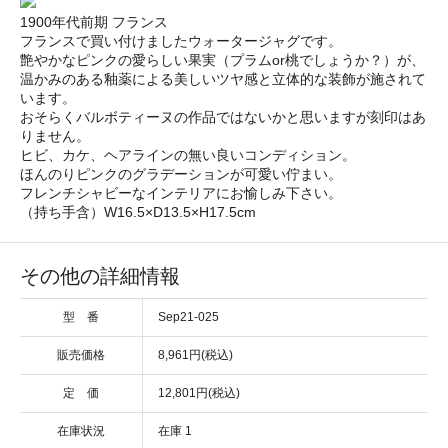
1900年代前期 フランス
フランスで買い付けましたウォータージャグです。
艶やかなピンクの愛らしい果実（プラムor桃でしょうか？）が、
温かみのある釉薬による美しいツヤ感と立体的な装飾が施されて
います。
おそらくバルボティーヌの作品ではないかと思いますが刻印はあ
りません。
ヒビ、カケ、ヘアラインの無い良いコンディション。
ほんのりピンクのグラデーションが可愛い佇まい。
フレンチシャビーなインテリアにお愉しみ下さい。
（持ち手含）W16.5×D13.5×H17.5cm
その他の詳細情報
型 番
Sep21-025
販売価格
8,961円(税込)
定 価
12,801円(税込)
在庫状況
在庫 1