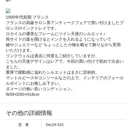
1900年代前期 フランス
フランスの高級サロン系アンティークフェアで買い付けましたブ
ロンズのインクトレイです。
ロカイユの優美なフレームにツイン天使のシルエット♪
両サイドの蓋を開けるとインクを入れるようになっていて
鍵やジュエリーなど ちょっとした小物を載せて飾りながら実用
いただけます。
リンクウェルは過去に何度もご紹介していますが、
こちらの天使デザインはレアで、今回の買い付けで初めて出会い
ました。
重厚で躍動感に溢れたシルエットはまさに芸術的。
マントルピースやコンソールなどの上で、インテリアのフォーカ
ルポイントにお愉しみ下さい。
ダメージの無い良いコンディション。
W39×D30×H18cm
その他の詳細情報
型 番
Dec24-010