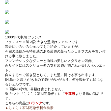
1900年代中期 フランス
フランスの木製 3段 大きな壁掛けシェルフです。
過去にいろいろシェルフをご紹介していますが、
今回の船便から特別感のある装飾の凝ったシェルフのみを買い付
ける事に致しました。
フレンチシックなグレーと曲線の美しいメダリオン装飾、
両サイドにはスクリュー型の支柱装飾が施された美しいシルエッ
ト。
自立するので置き型として、また壁に掛ける事も出来ます。
84.5cmと高さがあるので飾りがいがあり、何を載せても絵にな
るシェルフです。
※ 画像の小物、書籍は含まれません。
※ ヤマト『らくらく家財宅急便』にて
千葉県
より発送の商品で
す。
こちらの商品は
Bランク
です。
▲らくらく家財宅急便料金検索