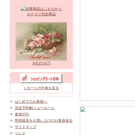
カテゴリ別全商品
SOLD OUT
» カートの中身を見る
はじめてのお客様へ
完全予約制ショールーム
参加SNS
照明器具をお買い上げのお客様各位
サイトマップ
リンク