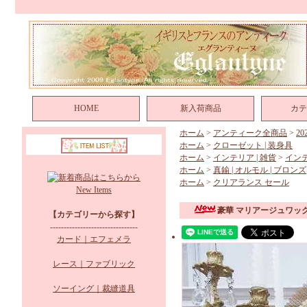
HOME
新入荷商品
カテ
ホーム
>
アンティーク全商品
>
2
ホーム
>
クローゼット | 装身具
ホーム
>
インテリア | 雑貨
>
イン
ホーム
>
真鍮 | オルモル | ブロンズ
ホーム
>
クリアランス セール
New Items
豪華 マリアージュワッ
【カテゴリーから探す】
--------------------------------
カード｜エフェメラ
レース｜ファブリック
ソーイング｜裁縫道具