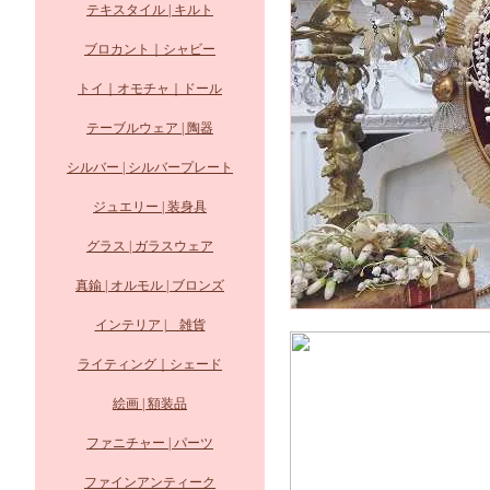
テキスタイル | キルト
ブロカント｜シャビー
トイ｜オモチャ｜ドール
テーブルウェア | 陶器
シルバー | シルバープレート
ジュエリー | 装身具
グラス | ガラスウェア
真鍮 | オルモル | ブロンズ
インテリア | 雑貨
ライティング｜シェード
絵画 | 額装品
ファニチャー | パーツ
ファインアンティーク