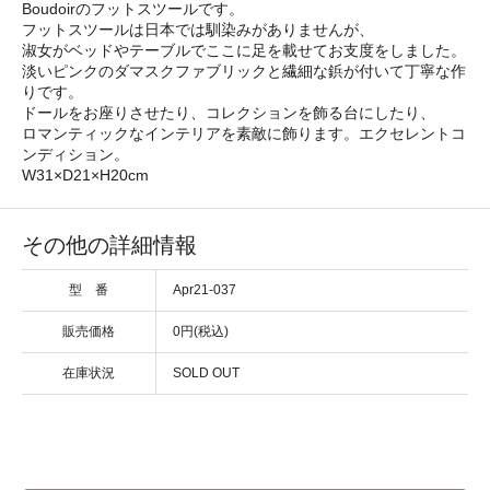
Boudoirのフットスツールです。
フットスツールは日本では馴染みがありませんが、
淑女がベッドやテーブルでここに足を載せてお支度をしました。
淡いピンクのダマスクファブリックと繊細な鋲が付いて丁寧な作
りです。
ドールをお座りさせたり、コレクションを飾る台にしたり、
ロマンティックなインテリアを素敵に飾ります。エクセレントコ
ンディション。
W31×D21×H20cm
その他の詳細情報
型 番
Apr21-037
販売価格
0円(税込)
在庫状況
SOLD OUT