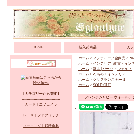
HOME
新入荷商品
カテ
ホーム
>
アンティーク全商品
>
2
ホーム
>
インテリア | 雑貨
>
イン
ホーム
>
家具 | パーツ
>
シェルフ
ホーム
>
布もの
>
インテリア
ホーム
>
クリアランス セール
New Items
ホーム
>
SOLD OUT
【カテゴリーから探す】
フレンチシャビー ウォールラ
--------------------------------
カード｜エフェメラ
レース｜ファブリック
ソーイング｜裁縫道具