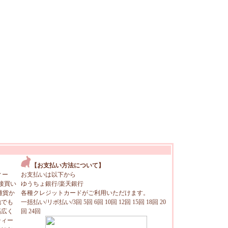
【お支払い方法について】
ィー
お支払いは以下から
接買い
ゆうちょ銀行/楽天銀行
雑貨か
各種クレジットカードがご利用いただけます。
地でも
一括払い/リボ払い/3回 5回 6回 10回 12回 15回 18回 20
幅広く
回 24回
ティー