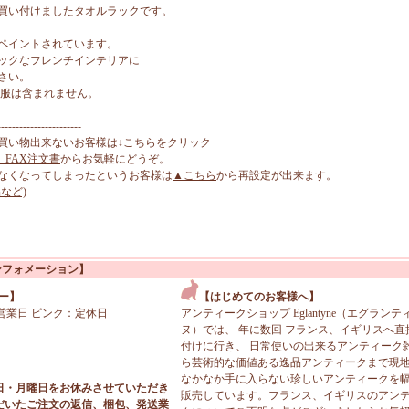
買い付けましたタオルラックです。
ペイントされています。
ックなフレンチインテリアに
さい。
供服は含まれません。
-----------------------
買い物出来ないお客様は↓こちらをクリック
、FAX注文書
からお気軽にどうぞ。
なくなってしまったというお客様は
▲こちら
から再設定が出来ます。
など)
ンフォメーション】
ー】
【はじめてのお客様へ】
営業日 ピンク：定休日
アンティークショップ Eglantyne（エグランテ
ヌ）では、 年に数回 フランス、イギリスへ直
付けに行き、 日常使いの出来るアンティーク
ら芸術的な価値ある逸品アンティークまで現
なかなか手に入らない珍しいアンティークを
日・月曜日をお休みさせていただき
販売しています。フランス、イギリスのアン
だいたご注文の返信、梱包、発送業