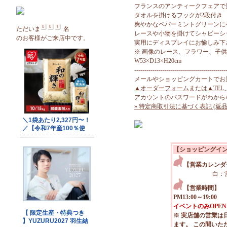
フランスのアンティークフェアで
タオルを掛けるフックが2段付き
爽やかなペパーミントグリーンに
ただいま
名
レースや小物を掛けてシャビーシ
のお客様がご来店中です。
実用にディスプレイにお愉しみ下
※ 画像のレース、フラワー、子
W53×D13×H20cm
---------------------------------------------
メールやショッピングカートでお
▲オーダーフォーム
または
▲TEL
アカウントのパスワードがわから
» 特定商取引法に基づく表記 (返品
【ショッピングイ
【営業カレンダ
白：
【営業時間】
PM13:00～19:00
イベントのみOPEN
※ 実店舗の営業は
ます。 この間いた