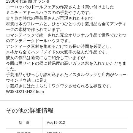
1900年代前期 オランダ
ヨーロッパのドールフェアの作家さんより買い付けました
ミニチュアドールハウスのの手芸やさんです。
古き良き時代の手芸屋さんが再現されたもので
材質は木のフレームと、ひとつひとつの手芸用品も全てアンティ
ークの素材で作られています。
ロマンティックで統一された完全オリジナル作品で世界でひとつ
のアンティークドールハウスです。
アンティーク素材を集めるだけでも長い時間を必要とし、
木枠から全てハンドメイドの大変手の込んだ作品です。
彼女の作品は過去にもご紹介していますが、
今回は両サイドの壁に難易度の高いガラス窓を入れていただきま
した。
手芸用品がびっしり詰め込まれたノスタルジックな店内がショー
ウインドウ越しに見え
手芸好きにはたまらなくワクワクさせられる世界観です。
W39×D21×H22.5cm
その他の詳細情報
型 番
Aug19-012