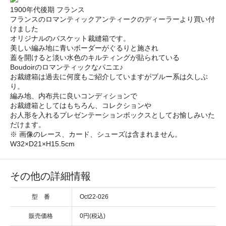
1900年代後期 フランス
フランスのロマンティックアンティークのディーラーより買い付
けました
オリジナルのバスケット裁縫箱です。
美しい編み地に青いボーダーがぐるりと施され
蓋を開けると淡い水色のキルティングが貼られている
Boudoirのロマンティックなパニエ♪
お裁縫箱は過去に何度もご紹介していますがブルー系は久しぶ
り。
編み地、内布共に良いコンディションで
お裁縫箱としてはもちろん、コレクションや
お人形を入れるプレゼンテーションボックスとしてお愉しみいた
だけます。
※ 画像のレース、カード、シューズは含まれません。
W32×D21×H15.5cm
その他の詳細情報
型 番
Oct22-026
販売価格
0円(税込)