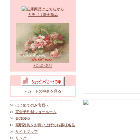
カテゴリ別全商品
SOLD OUT
» カートの中身を見る
はじめてのお客様へ
完全予約制ショールーム
参加SNS
照明器具をお買い上げのお客様各位
サイトマップ
リンク