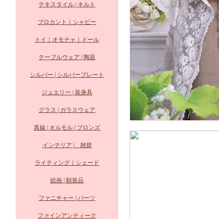
テキスタイル | キルト
ブロカント｜シャビー
トイ｜オモチャ｜ドール
テーブルウェア | 陶器
シルバー | シルバープレート
ジュエリー | 装身具
グラス | ガラスウェア
真鍮 | オルモル | ブロンズ
インテリア | 雑貨
ライティング｜シェード
絵画 | 額装品
ファニチャー | パーツ
ファインアンティーク