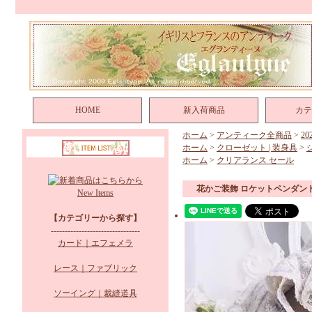
HOME
新入荷商品
カテ
ホーム
>
アンティーク全商品
>
2
ホーム
>
クローゼット | 装身具
>
ホーム
>
クリアランス セール
花かご装飾 ロケットペンダン
New Items
【カテゴリーから探す】
--------------------------------
カード｜エフェメラ
レース｜ファブリック
ソーイング｜裁縫道具